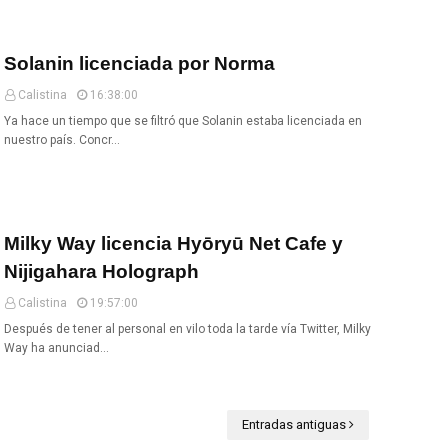
Solanin licenciada por Norma
Calistina
16:38:00
Ya hace un tiempo que se filtró que Solanin estaba licenciada en
nuestro país. Concr…
Milky Way licencia Hyōryū Net Cafe y
Nijigahara Holograph
Calistina
19:57:00
Después de tener al personal en vilo toda la tarde vía Twitter, Milky
Way ha anunciad…
Entradas antiguas