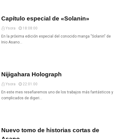
Capítulo especial de «Solanin»
Ysora
18:08:00
En la próxima edición especial del conocido manga "Solanin" de
Inio Asano…
Nijigahara Holograph
Ysora
22:01:00
En este mes reseñaremos uno de los trabajos más fantásticos y
complicados de digeri…
Nuevo tomo de historias cortas de
Asano