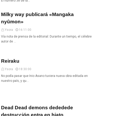
El número 38 de la…
Milky way publicará «Mangaka
nyûmon»
Ysora
16:11:00
Vía nota de prensa de la editorial: Durante un tiempo, el célebre
autor de …
Reiraku
Ysora
18:30:00
No podía pasar que Inio Asano tuviera nueva obra editada en
nuestro país, y qu…
Dead Dead demons dededede
destrucción entra en hiato