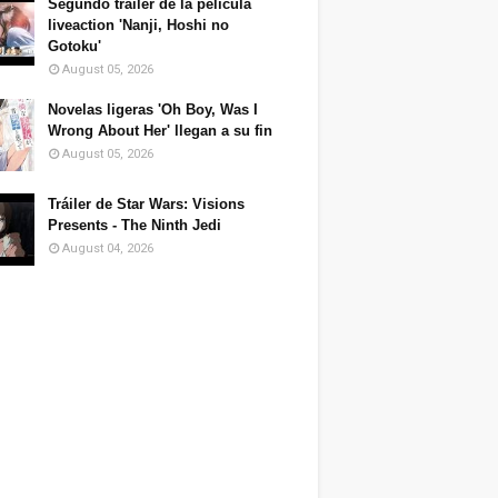
Segundo tráiler de la película
liveaction 'Nanji, Hoshi no
Gotoku'
August 05, 2026
Novelas ligeras 'Oh Boy, Was I
Wrong About Her' llegan a su fin
August 05, 2026
Tráiler de Star Wars: Visions
Presents - The Ninth Jedi
August 04, 2026