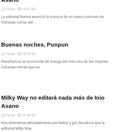
Ysora
19:01:00
La editorial Norma anunció la licencia de un nuevo volumen de
historias cortas del …
Buenas noches, Punpun
Ysora
18:09:00
Reseñamos en la sección de manga del mes una de las mejores
historias seinen que se…
Milky Way no editará nada más de Inio
Asano
Ysora
21:40:00
Nos enteramos principalmente por twitter y por deculture que la
editorial Milky Way…