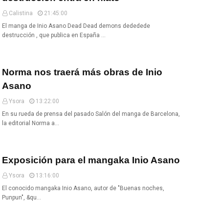
Calistina
21:45:00
El manga de Inio Asano Dead Dead demons dededede
destrucción , que publica en España …
Norma nos traerá más obras de Inio
Asano
Ysora
13:22:00
En su rueda de prensa del pasado Salón del manga de Barcelona,
la editorial Norma a…
Exposición para el mangaka Inio Asano
Ysora
13:16:00
El conocido mangaka Inio Asano, autor de "Buenas noches,
Punpun", &qu…