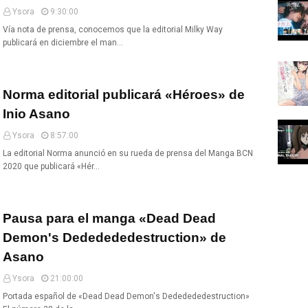
Ysora
9:30:00
Vía nota de prensa, conocemos que la editorial Milky Way
publicará en diciembre el man…
Norma editorial publicará «Héroes» de
Inio Asano
Ysora
8:57:00
La editorial Norma anunció en su rueda de prensa del Manga BCN
2020 que publicará «Hér…
Pausa para el manga «Dead Dead
Demon's Dededededestruction» de
Asano
Ysora
21:00:00
Portada español de «Dead Dead Demon's Dededededestruction»