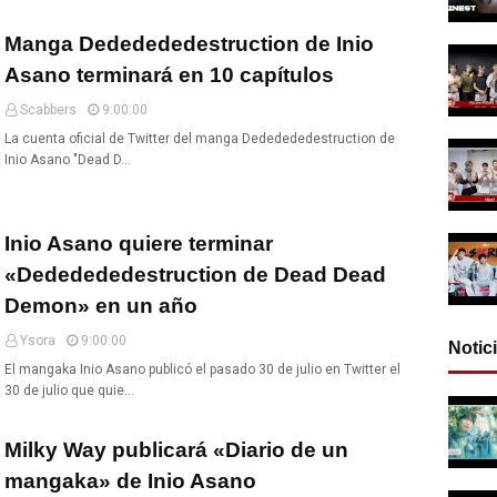
Manga Dededededestruction de Inio
Asano terminará en 10 capítulos
Scabbers
9:00:00
La cuenta oficial de Twitter del manga Dededededestruction de
Inio Asano "Dead D…
Inio Asano quiere terminar
«Dededededestruction de Dead Dead
Demon» en un año
Ysora
9:00:00
Notic
El mangaka Inio Asano publicó el pasado 30 de julio en Twitter el
30 de julio que quie…
Milky Way publicará «Diario de un
mangaka» de Inio Asano