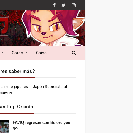
Corea
China
res saber más?
rialismo japonés
Japón Sobrenatural
samurái
ias Pop Oriental
FAVIQ regresan con Before you
go