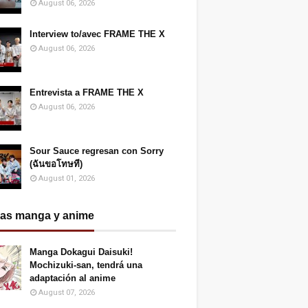
August 06, 2026
Interview to/avec FRAME THE X
August 06, 2026
Entrevista a FRAME THE X
August 06, 2026
Sour Sauce regresan con Sorry
(ฉันขอโทษที)
August 01, 2026
ias manga y anime
Manga Dokagui Daisuki!
Mochizuki-san, tendrá una
adaptación al anime
August 07, 2026