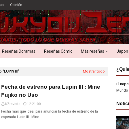
ias
Opinión
Reseñas Doramas
Reseñas Cómic
Más reseñas
Japón
¿Quie
mo
LUPIN III
Mostrar todo
El impe
Fecha de estreno para Lupin III : Mine
Mundo 
Fujiko no Uso
Notic
KZrevista
12:21:00
Fecha más que ideal para anunciar la fecha de estreno de la
esperada Lupin III : Mine…