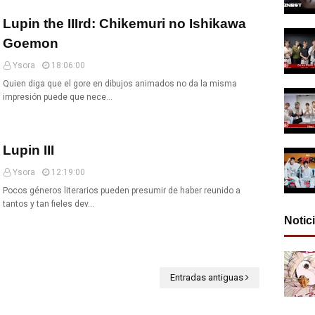
Lupin the IIIrd: Chikemuri no Ishikawa
Goemon
Ysora
18:06:00
Quien diga que el gore en dibujos animados no da la misma
impresión puede que nece…
Lupin III
Ysora
12:19:00
Pocos géneros literarios pueden presumir de haber reunido a
tantos y tan fieles dev…
Notic
Entradas antiguas