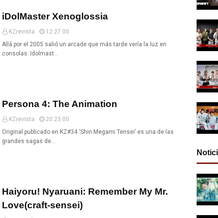
iDolMaster Xenoglossia
KZrevista
12:27:00
Allá por el 2005 salió un arcade que más tarde vería la luz en
consolas: Idolmast…
Persona 4: The Animation
KZrevista
20:23:00
Original publicado en KZ#34 ‘Shin Megami Tensei’ es una de las
grandes sagas de…
Notic
Haiyoru! Nyaruani: Remember My Mr.
Love(craft-sensei)