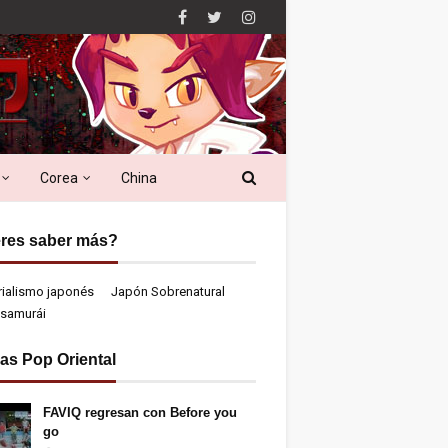
Corea
China
res saber más?
rialismo japonés
Japón Sobrenatural
samurái
ias Pop Oriental
FAVIQ regresan con Before you
go