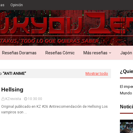
ias
Opinión
Reseñas Doramas
Reseñas Cómic
Más reseñas
Japón
¿Quie
mo
ANTI ANIME
Mostrar todo
El impe
Hellsing
Mundo 
KZrevista
10:30:00
Notic
Original publicado en KZ #26 Antirecomendación de Hellsing Los
vampiros son …