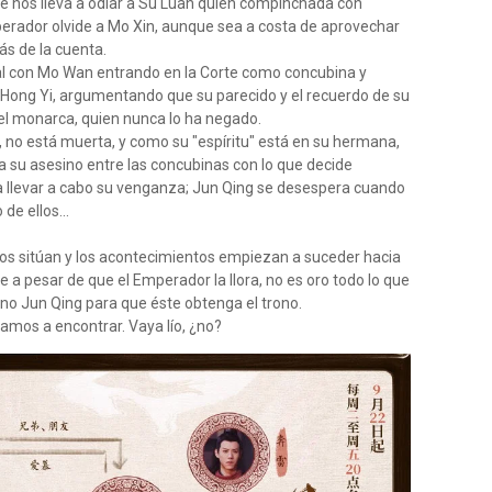
 nos lleva a odiar a Su Luan quien compinchada con
rador olvide a Mo Xin, aunque sea a costa de aprovechar
ás de la cuenta.
ipal con Mo Wan entrando en la Corte como concubina y
 Hong Yi, argumentando que su parecido y el recuerdo de su
el monarca, quien nunca lo ha negado.
, no está muerta, y como su "espíritu" está en su hermana,
 a su asesino entre las concubinas con lo que decide
ra llevar a cabo su venganza; Jun Qing se desespera cuando
e ellos...
 nos sitúan y los acontecimientos empiezan a suceder hacia
e a pesar de que el Emperador la llora, no es oro todo lo que
no Jun Qing para que éste obtenga el trono.
vamos a encontrar. Vaya lío, ¿no?