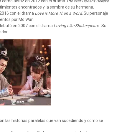
ó como actriz en 2012 con el drama
The War Doesn't Believe
ntimientos encontrados y la sombra de su hermana.
 2016 con el drama
Love is More Than a Word
. Su personaje
ientos por Mo Wan.
 debutó en 2007 con el drama
Loving Like Shakespeare
. Su
ador.
on las historias paralelas que van sucediendo y como se