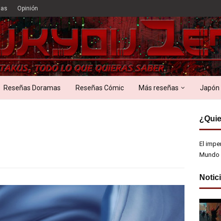
ias
Opinión
Reseñas Doramas
Reseñas Cómic
Más reseñas
Japón
¿Quie
El impe
Mundo 
Notic