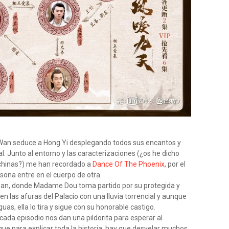
Wan seduce a Hong Yi desplegando todos sus encantos y
l. Junto al entorno y las caracterizaciones (¿os he dicho
 chinas?) me han recordado a
Dance Of The Phoenix
, por el
rsona entre en el cuerpo de otra.
Luan, donde Madame Dou toma partido por su protegida y
en las afuras del Palacio con una lluvia torrencial y aunque
as, ella lo tira y sigue con su honorable castigo.
cada episodio nos dan una pildorita para esperar al
 que para explicar toda la historia, hay que desvelar muchos