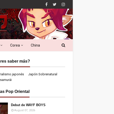
Corea
China
res saber más?
rialismo japonés
Japón Sobrenatural
samurái
ias Pop Oriental
Debut de WAYF BOYS
August 07, 2026