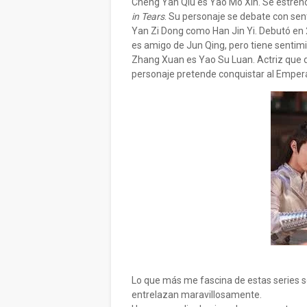
Cheng Yan Qiu es Yao Mo Xin. Se estren
in Tears
. Su personaje se debate con se
Yan Zi Dong como Han Jin Yi. Debutó en
es amigo de Jun Qing, pero tiene sentim
Zhang Xuan es Yao Su Luan. Actriz que
personaje pretende conquistar al Emper
Lo que más me fascina de estas series s
entrelazan maravillosamente.