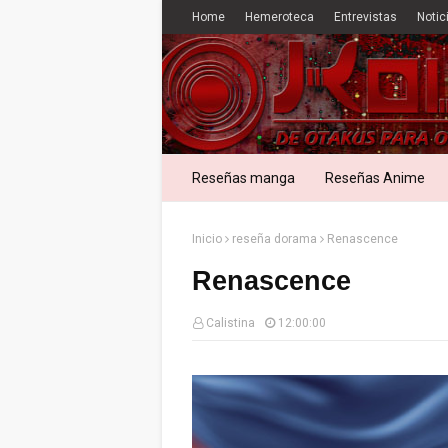
Home
Hemeroteca
Entrevistas
Notic
Reseñas manga
Reseñas Anime
Inicio
reseña dorama
Renascence
Renascence
Calistina
12:00:00