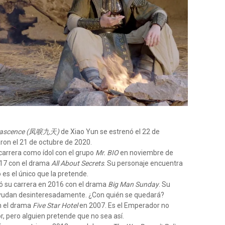
Renascence (凤唳九天)
de Xiao Yun se estrenó el 22 de
ron el 21 de octubre de 2020.
carrera como ídol con el grupo
Mr. BIO
en noviembre de
017 con el drama
All About Secrets
. Su personaje encuentra
es el único que la pretende.
ió su carrera en 2016 con el drama
Big Man Sunday
. Su
ayudan desinteresadamente. ¿Con quién se quedará?
n el drama
Five Star Hotel
en 2007. Es el Emperador no
r, pero alguien pretende que no sea así.