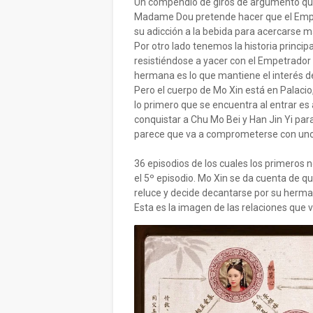
Un compendio de giros de argumento que
Madame Dou pretende hacer que el Empe
su adicción a la bebida para acercarse m
Por otro lado tenemos la historia princ
resistiéndose a yacer con el Empetrador
hermana es lo que mantiene el interés d
Pero el cuerpo de Mo Xin está en Palacio
lo primero que se encuentra al entrar es
conquistar a Chu Mo Bei y Han Jin Yi pa
parece que va a comprometerse con uno d
36 episodios de los cuales los primeros
el 5º episodio. Mo Xin se da cuenta de qu
reluce y decide decantarse por su herma
Esta es la imagen de las relaciones que 