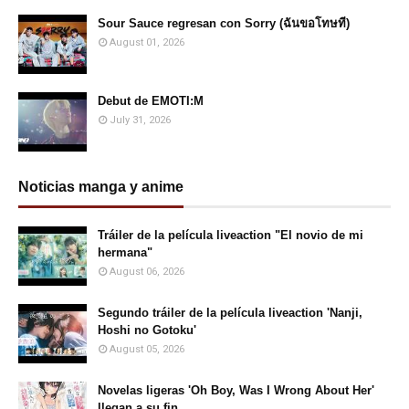
Sour Sauce regresan con Sorry (ฉันขอโทษที)
August 01, 2026
Debut de EMOTI:M
July 31, 2026
Noticias manga y anime
Tráiler de la película liveaction "El novio de mi
hermana"
August 06, 2026
Segundo tráiler de la película liveaction 'Nanji,
Hoshi no Gotoku'
August 05, 2026
Novelas ligeras 'Oh Boy, Was I Wrong About Her'
llegan a su fin