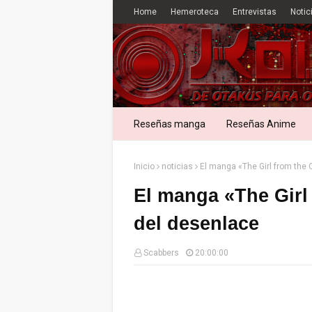
Home
Hemeroteca
Entrevistas
Notic
Reseñas manga
Reseñas Anime
Inicio
noticias
El manga «The Girl from the 
El manga «The Girl 
del desenlace
Scabbers
20:00:00