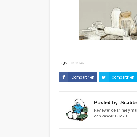
Tags:
noticias
Compartir en
Compartir en
Facebook
Twitter (X)
Posted by:
Scabbe
Reviewer de anime y man
con vencer a Gokú.