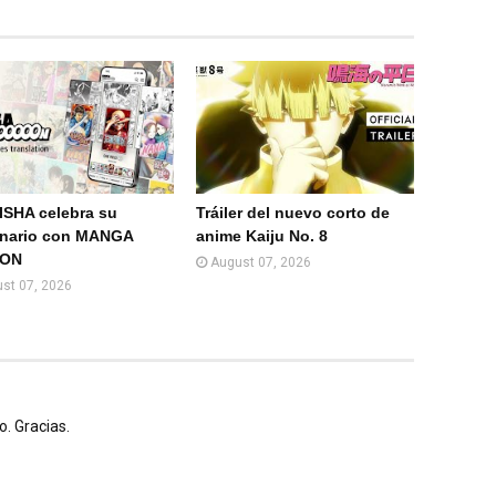
)
SHA celebra su
Tráiler del nuevo corto de
enario con MANGA
anime Kaiju No. 8
ION
August 07, 2026
st 07, 2026
. Gracias.