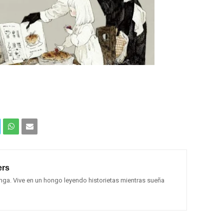
Com
Com
partir
partir
rs
en
por
ga. Vive en un hongo leyendo historietas mientras sueña
What
Email
sApp
(Web