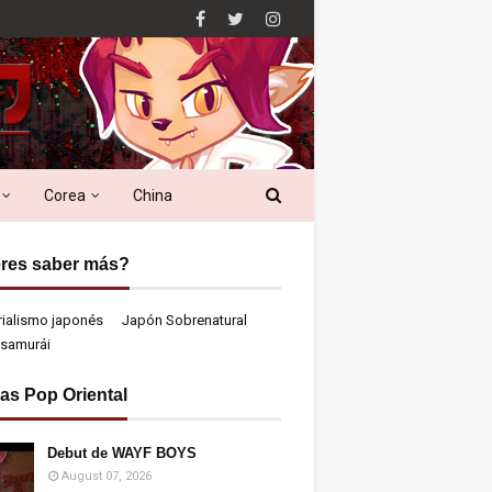
Corea
China
res saber más?
rialismo japonés
Japón Sobrenatural
samurái
ias Pop Oriental
Debut de WAYF BOYS
August 07, 2026