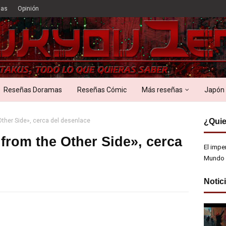
ias
Opinión
Reseñas Doramas
Reseñas Cómic
Más reseñas
Japón
Other Side», cerca del desenlace
¿Quie
from the Other Side», cerca
El impe
Mundo 
Notic