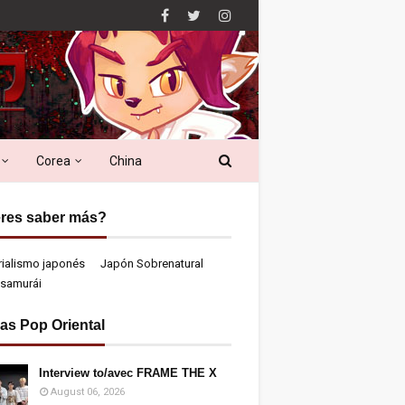
Corea
China
res saber más?
rialismo japonés
Japón Sobrenatural
samurái
ias Pop Oriental
Interview to/avec FRAME THE X
August 06, 2026