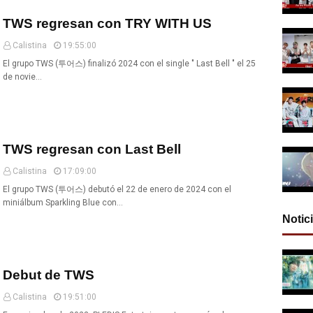
TWS regresan con TRY WITH US
Calistina
19:55:00
El grupo TWS (투어스) finalizó 2024 con el single " Last Bell " el 25
de novie…
TWS regresan con Last Bell
Calistina
17:09:00
El grupo TWS (투어스) debutó el 22 de enero de 2024 con el
miniálbum Sparkling Blue con…
Notic
Debut de TWS
Calistina
19:51:00