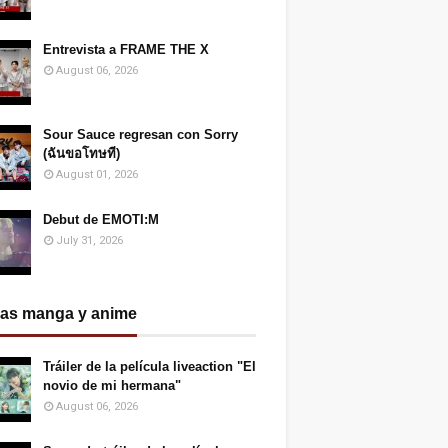
Entrevista a FRAME THE X
August 06, 2026
Sour Sauce regresan con Sorry
(ฉันขอโทษที)
August 01, 2026
Debut de EMOTI:M
July 31, 2026
ias manga y anime
Tráiler de la película liveaction "El
novio de mi hermana"
August 06, 2026