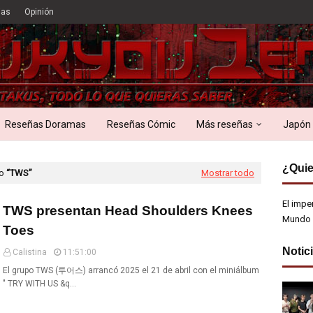
ias
Opinión
Reseñas Doramas
Reseñas Cómic
Más reseñas
Japón
¿Quie
mo
TWS
Mostrar todo
El impe
TWS presentan Head Shoulders Knees
Mundo 
Toes
Notic
Calistina
11:51:00
El grupo TWS (투어스) arrancó 2025 el 21 de abril con el miniálbum
" TRY WITH US &q…