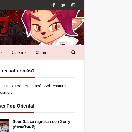
Corea
China
res saber más?
rialismo japonés
Japón Sobrenatural
samurái
ias Pop Oriental
Sour Sauce regresan con Sorry
(ฉันขอโทษที)