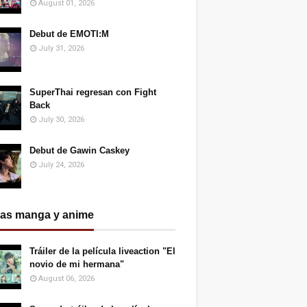
August 01, 2026
Debut de EMOTI:M
July 31, 2026
SuperThai regresan con Fight
Back
July 30, 2026
Debut de Gawin Caskey
July 24, 2026
ias manga y anime
Tráiler de la película liveaction "El
novio de mi hermana"
August 06, 2026