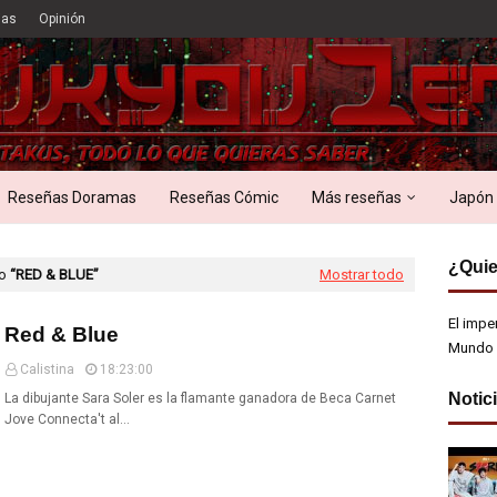
ias
Opinión
Reseñas Doramas
Reseñas Cómic
Más reseñas
Japón
¿Quie
mo
RED & BLUE
Mostrar todo
El impe
Red & Blue
Mundo 
Calistina
18:23:00
Notic
La dibujante Sara Soler es la flamante ganadora de Beca Carnet
Jove Connecta't al…