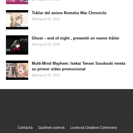
Tráiler del anime Romelia War Chronicle
August 09, 2026
Ghost – end of night , presentó un nuevo tráiler
August 09, 2026
Multi-Mind Mayhem: Isekai Tensei Soudouki revela
su primer video promocional
August 09, 2026
Contacta
Quiénes somos
Licencia Creative Commons