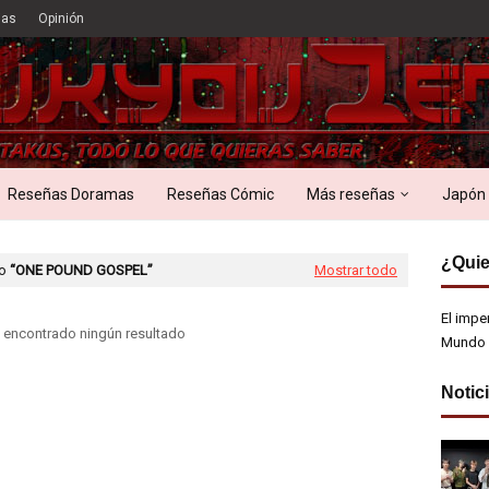
ias
Opinión
Reseñas Doramas
Reseñas Cómic
Más reseñas
Japón
¿Quie
mo
ONE POUND GOSPEL
Mostrar todo
El impe
 encontrado ningún resultado
Mundo 
Notic