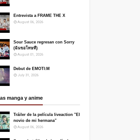
Entrevista a FRAME THE X
August 06, 2026
Sour Sauce regresan con Sorry
(ฉันขอโทษที)
August 01, 2026
Debut de EMOTI:M
July 31, 2026
ias manga y anime
Tráiler de la película liveaction "El
novio de mi hermana"
August 06, 2026