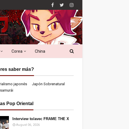
Corea
China
res saber más?
rialismo japonés
Japón Sobrenatural
samurái
ias Pop Oriental
Interview to/avec FRAME THE X
August 06, 2026