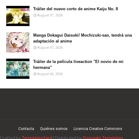
Tráiler del nuevo corto de anime Kaiju No. 8
August 07, 2026
Manga Dokagui Daisuki! Mochizuki-san, tendrá una
adaptación al anime
August 07, 2026
Tráiler de la película liveaction "El novio de mi
hermana"
August 06, 2026
Contacta
Quiénes somos
Licencia Creative Commons
Crafted by
TemplatesYard
| Distributed by
Gooyaabi Templates