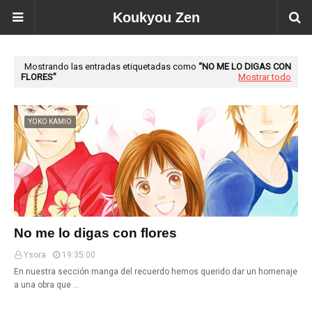
Koukyou Zen
Mostrando las entradas etiquetadas como
NO ME LO DIGAS CON
FLORES
Mostrar todo
YOKO KAMIO
No me lo digas con flores
Ysora
19:35:00
En nuestra sección manga del recuerdo hemos querido dar un homenaje
a una obra que …