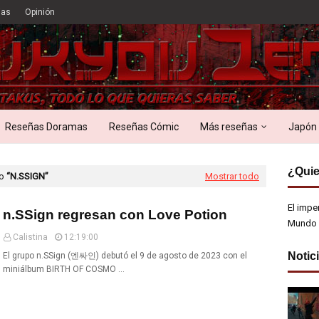
ias
Opinión
Reseñas Doramas
Reseñas Cómic
Más reseñas
Japón
¿Quie
mo
N.SSIGN
Mostrar todo
El impe
n.SSign regresan con Love Potion
Mundo 
Calistina
12:19:00
Notic
El grupo n.SSign (엔싸인) debutó el 9 de agosto de 2023 con el
miniálbum BIRTH OF COSMO …