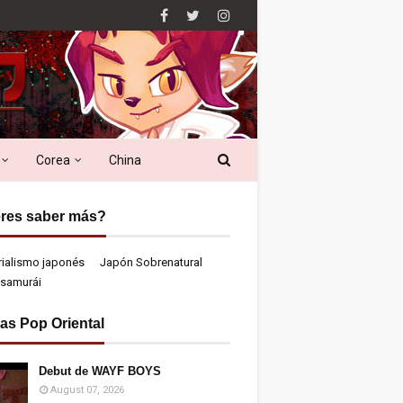
Corea
China
res saber más?
rialismo japonés
Japón Sobrenatural
samurái
ias Pop Oriental
Debut de WAYF BOYS
August 07, 2026