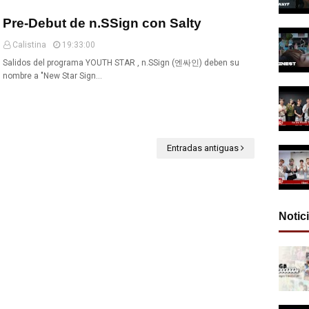
Pre-Debut de n.SSign con Salty
Calistina
19:33:00
Salidos del programa YOUTH STAR , n.SSign (엔싸인) deben su
nombre a "New Star Sign…
Entradas antiguas
Notic