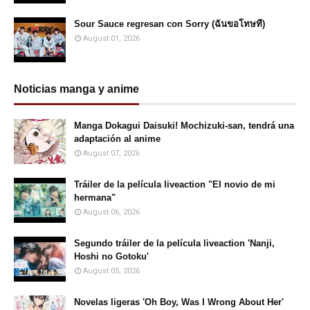
Sour Sauce regresan con Sorry (ฉันขอโทษที)
August 01, 2026
Noticias manga y anime
Manga Dokagui Daisuki! Mochizuki-san, tendrá una
adaptación al anime
August 07, 2026
Tráiler de la película liveaction "El novio de mi
hermana"
August 06, 2026
Segundo tráiler de la película liveaction 'Nanji,
Hoshi no Gotoku'
August 05, 2026
Novelas ligeras 'Oh Boy, Was I Wrong About Her'