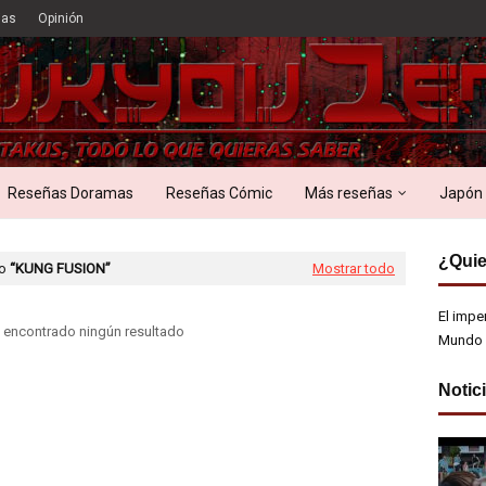
ias
Opinión
Reseñas Doramas
Reseñas Cómic
Más reseñas
Japón
¿Quie
mo
KUNG FUSION
Mostrar todo
El impe
 encontrado ningún resultado
Mundo 
Notic