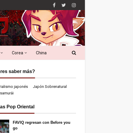
Corea
China
res saber más?
rialismo japonés
Japón Sobrenatural
samurái
ias Pop Oriental
FAVIQ regresan con Before you
go