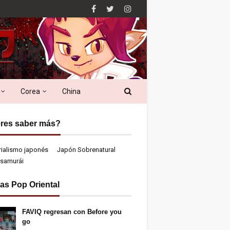
Corea
China
res saber más?
rialismo japonés
Japón Sobrenatural
samurái
ias Pop Oriental
FAVIQ regresan con Before you
go