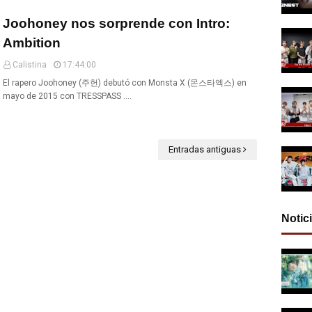
Joohoney nos sorprende con Intro:
Ambition
Calistina
17:44:00
El rapero Joohoney (주헌) debutó con Monsta X (몬스타엑스) en
mayo de 2015 con TRESSPASS .…
Entradas antiguas
Notic