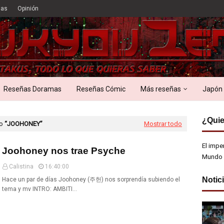
ias
Opinión
Reseñas Doramas
Reseñas Cómic
Más reseñas
Japón
¿Quie
mo
JOOHONEY
Mostrar todo
El impe
Joohoney nos trae Psyche
Mundo 
Calistina
16:40:00
Notic
Hace un par de días Joohoney (주헌) nos sorprendía subiendo el
tema y mv INTRO: AMBITI…