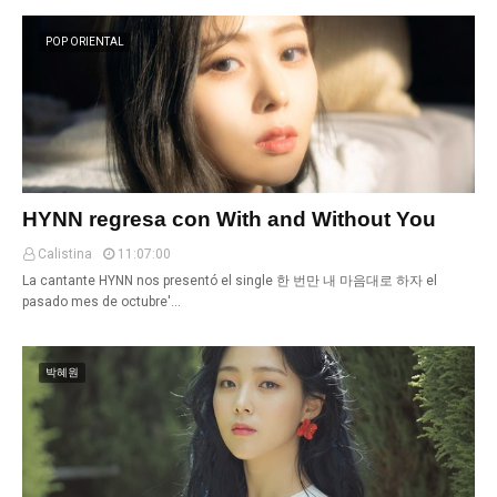
POP ORIENTAL
HYNN regresa con With and Without You
Calistina
11:07:00
La cantante HYNN nos presentó el single 한 번만 내 마음대로 하자 el
pasado mes de octubre'…
박혜원