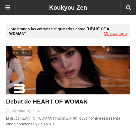
Koukyou Zen
Mostrando las entradas etiquetadas como
HEART OF A
WOMAN
Mostrar todo
하트오브우먼
Debut de HEART OF WOMAN
Calistina
20:48:00
El grupo HEART OF WOMAN (하트오브우먼), cuyo nombre representa
cinco corazones y un solo la…