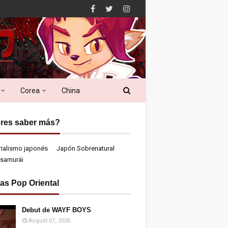
Corea
China
res saber más?
rialismo japonés
Japón Sobrenatural
samurái
ias Pop Oriental
Debut de WAYF BOYS
August 07, 2026