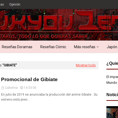
ias
Opinión
Reseñas Doramas
Reseñas Cómic
Más reseñas
Japón
¿Quie
mo
GIBIATE
Mostrar todo
El impe
Promocional de Gibiate
Mundo 
Calistina
14:33:00
Notic
En julio de 2019 se anunciaba la producción del anime Gibiate . Su
estreno está previ…