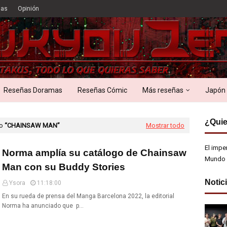
ias
Opinión
Reseñas Doramas
Reseñas Cómic
Más reseñas
Japón
¿Quie
mo
CHAINSAW MAN
Mostrar todo
El impe
Norma amplía su catálogo de Chainsaw
Mundo 
Man con su Buddy Stories
Notic
Ysora
11:18:00
En su rueda de prensa del Manga Barcelona 2022, la editorial
Norma ha anunciado que p…