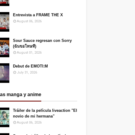
Entrevista a FRAME THE X
August 06, 2026
Sour Sauce regresan con Sorry
(ฉันขอโทษที)
August 01, 2026
Debut de EMOTI:M
July 31, 2026
ias manga y anime
Tráiler de la película liveaction "El
novio de mi hermana"
August 06, 2026