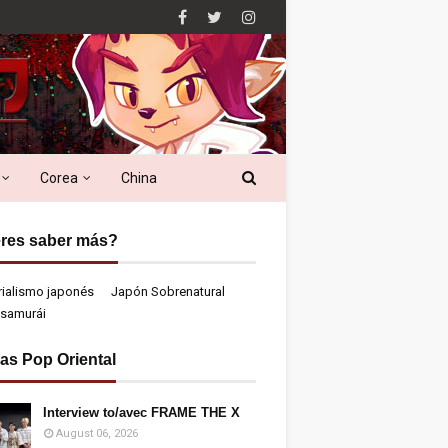
Corea
China
res saber más?
rialismo japonés
Japón Sobrenatural
samurái
ias Pop Oriental
Interview to/avec FRAME THE X
August 06, 2026