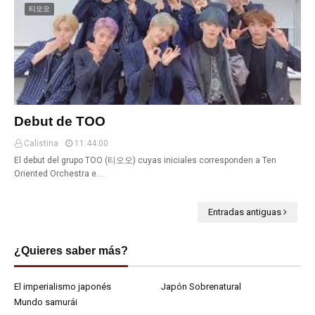
티오오
Debut de TOO
Calistina
11:44:00
El debut del grupo TOO (티오오) cuyas iniciales corresponden a Ten
Oriented Orchestra e…
Entradas antiguas
¿Quieres saber más?
El imperialismo japonés
Japón Sobrenatural
Mundo samurái