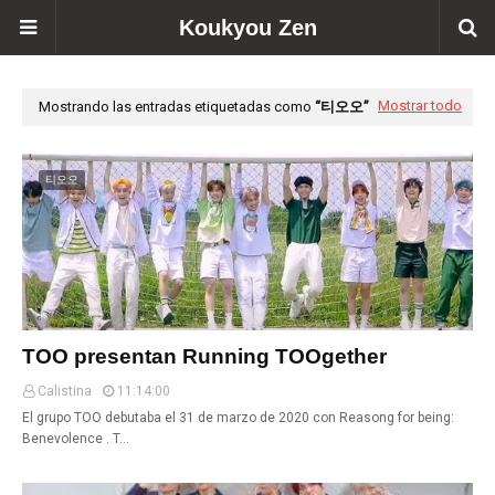
Koukyou Zen
Mostrar todo
Mostrando las entradas etiquetadas como
티오오
티오오
TOO presentan Running TOOgether
Calistina
11:14:00
El grupo TOO debutaba el 31 de marzo de 2020 con Reasong for being:
Benevolence . T…