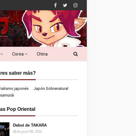
Corea
China
res saber más?
rialismo japonés
Japón Sobrenatural
samurái
ias Pop Oriental
Debut de TAKARA
August 08, 2026