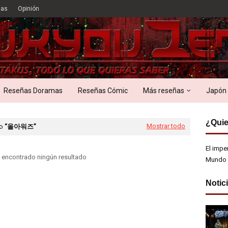
ias
Opinión
Reseñas Doramas
Reseñas Cómic
Más reseñas
Japón
¿Quie
Mostrar todo
mo
올아워즈
El impe
 encontrado ningún resultado
Mundo 
Notic