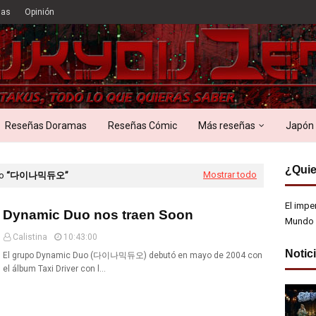
ias
Opinión
Reseñas Doramas
Reseñas Cómic
Más reseñas
Japón
¿Quie
Mostrar todo
mo
다이나믹듀오
El impe
Dynamic Duo nos traen Soon
Mundo 
Calistina
10:43:00
Notic
El grupo Dynamic Duo (다이나믹듀오) debutó en mayo de 2004 con
el álbum Taxi Driver con l…