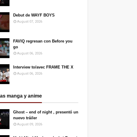
Debut de WAYF BOYS
August 07, 2026
FAVIQ regresan con Before you
go
August 06, 2026
Interview to/avec FRAME THE X
August 06, 2026
ias manga y anime
Ghost – end of night , presentó un
nuevo tráiler
August 09, 2026