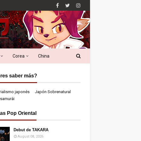
Corea
China
res saber más?
rialismo japonés
Japón Sobrenatural
samurái
ias Pop Oriental
Debut de TAKARA
August 08, 2026