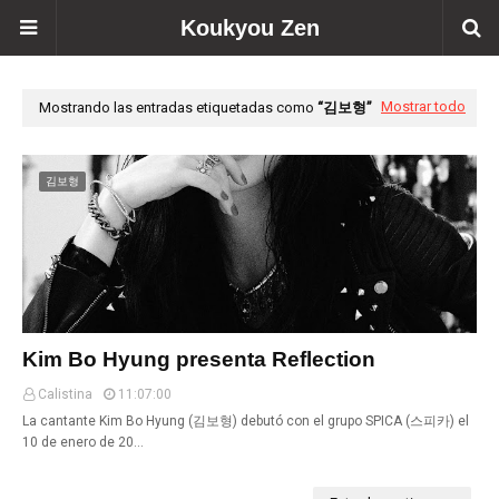
Koukyou Zen
Mostrar todo
Mostrando las entradas etiquetadas como
김보형
김보형
Kim Bo Hyung presenta Reflection
Calistina
11:07:00
La cantante Kim Bo Hyung (김보형) debutó con el grupo SPICA (스피카) el
10 de enero de 20…