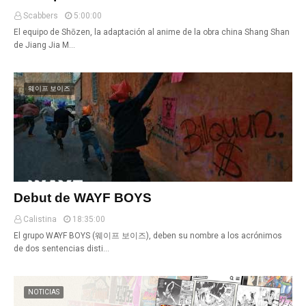
Scabbers
5:00:00
El equipo de Shōzen, la adaptación al anime de la obra china Shang Shan
de Jiang Jia M…
웨이프 보이즈
Debut de WAYF BOYS
Calistina
18:35:00
El grupo WAYF BOYS (웨이프 보이즈), deben su nombre a los acrónimos
de dos sentencias disti…
NOTICIAS