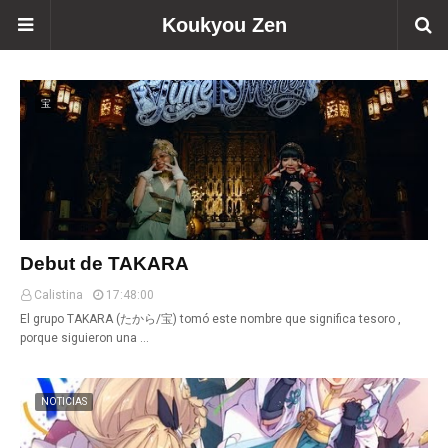
Koukyou Zen
宝
Debut de TAKARA
Calistina
17:48:00
El grupo TAKARA (たから/宝) tomó este nombre que significa tesoro ,
porque siguieron una …
NOTICIAS