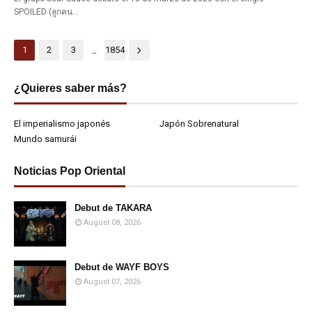
SPOILED (ลูกคน…
...
1
2
3
1854
¿Quieres saber más?
El imperialismo japonés
Japón Sobrenatural
Mundo samurái
Noticias Pop Oriental
Debut de TAKARA
August 08, 2026
Debut de WAYF BOYS
August 07, 2026