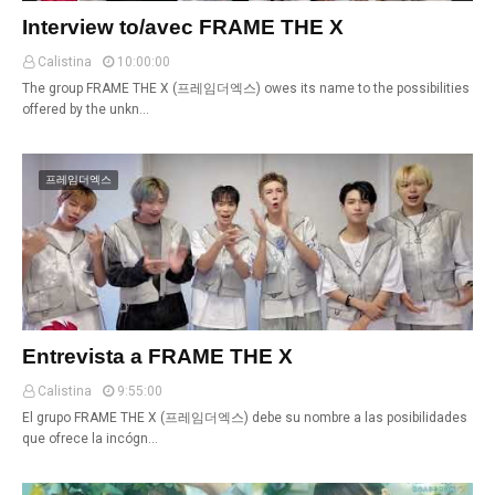
Interview to/avec FRAME THE X
Calistina
10:00:00
The group FRAME THE X (프레임더엑스) owes its name to the possibilities
offered by the unkn…
프레임더엑스
Entrevista a FRAME THE X
Calistina
9:55:00
El grupo FRAME THE X (프레임더엑스) debe su nombre a las posibilidades
que ofrece la incógn…