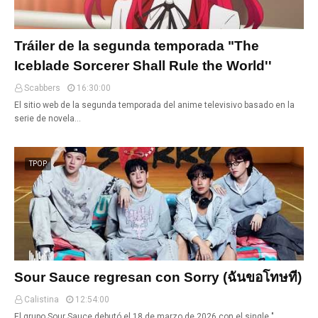
Tráiler de la segunda temporada "The
Iceblade Sorcerer Shall Rule the World''
Scabbers
16:30:00
El sitio web de la segunda temporada del anime televisivo basado en la
serie de novela…
TPOP
Sour Sauce regresan con Sorry (ฉันขอโทษที)
Calistina
12:54:00
El grupo Sour Sauce debutó el 18 de marzo de 2026 con el single "