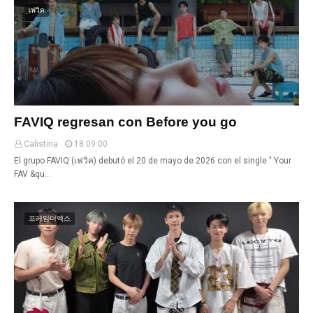
เฟวิค
FAVIQ regresan con Before you go
Calistina
18:09:00
El grupo FAVIQ (เฟวิค) debutó el 20 de mayo de 2026 con el single " Your
FAV &qu…
프레임더엑스