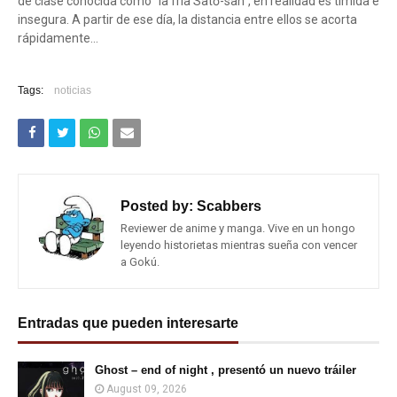
de clase conocida como "la fría Satō-san", en realidad es tímida e
insegura. A partir de ese día, la distancia entre ellos se acorta
rápidamente…
Tags:
noticias
Posted by:
Scabbers
Reviewer de anime y manga. Vive en un hongo
leyendo historietas mientras sueña con vencer
a Gokú.
Entradas que pueden interesarte
Ghost – end of night , presentó un nuevo tráiler
August 09, 2026