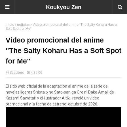
Koukyou Zen
Inicio
noticias
Video promocional del anime "The Salty Koharu Has a
Soft Spot for Me"
Video promocional del anime
"The Salty Koharu Has a Soft Spot
for Me"
Scabbers
4:35:00
El sitio web oficial de la adaptación al anime de la serie de
novelas ligeras Shiotaiō no Satō-san ga Ore ni Dake Amai, de
Kazami Sawatari y el ilustrador Aitiki, reveló un video
promocional y la fecha de estreno: octubre de 2026.