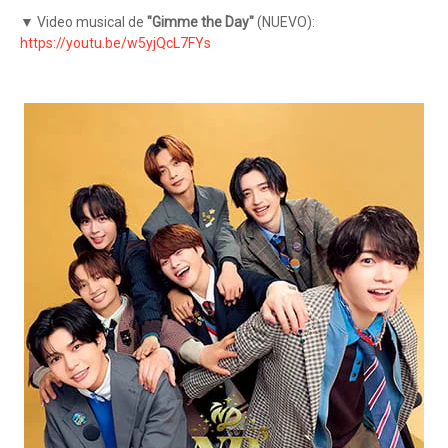
▼ Video musical de
"Gimme the Day"
(NUEVO):
https://youtu.be/w5yjQcL7FYs