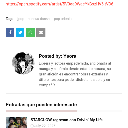
https://open.spotify.com/artist/5V0oa9WaeYkBszHV6ItVD6
Tags:
jpop
naniwa danshi
pop oriental
Posted by:
Ysora
Librera y lectora empedernida, aficionada al
manga y al cómic desde edad temprana, su
gran afición es encontrar obras extrañas y
diferentes para poder disfrutarlas sola y en
compañía.
Entradas que pueden interesarte
STARGLOW regresan con Drivin' My Life
July 22, 2026