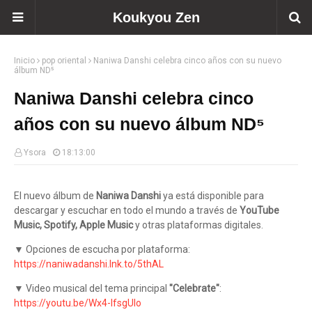
Koukyou Zen
Inicio
pop oriental
Naniwa Danshi celebra cinco años con su nuevo
álbum ND⁵
Naniwa Danshi celebra cinco
años con su nuevo álbum ND⁵
Ysora
18:13:00
El nuevo álbum de
Naniwa Danshi
ya está disponible para
descargar y escuchar en todo el mundo a través de
YouTube
Music, Spotify, Apple Music
y otras plataformas digitales.
▼ Opciones de escucha por plataforma:
https://naniwadanshi.lnk.to/5thAL
▼ Video musical del tema principal
"Celebrate"
:
https://youtu.be/Wx4-lfsgUlo