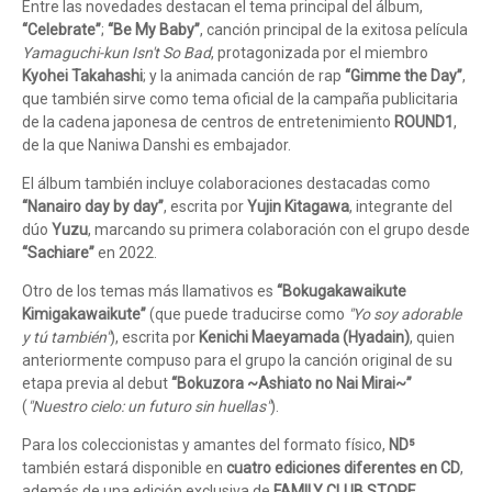
Entre las novedades destacan el tema principal del álbum,
“Celebrate”
;
“Be My Baby”
, canción principal de la exitosa película
Yamaguchi-kun Isn't So Bad
, protagonizada por el miembro
Kyohei Takahashi
; y la animada canción de rap
“Gimme the Day”
,
que también sirve como tema oficial de la campaña publicitaria
de la cadena japonesa de centros de entretenimiento
ROUND1
,
de la que Naniwa Danshi es embajador.
El álbum también incluye colaboraciones destacadas como
“Nanairo day by day”
, escrita por
Yujin Kitagawa
, integrante del
dúo
Yuzu
, marcando su primera colaboración con el grupo desde
“Sachiare”
en 2022.
Otro de los temas más llamativos es
“Bokugakawaikute
Kimigakawaikute”
(que puede traducirse como
"Yo soy adorable
y tú también"
), escrita por
Kenichi Maeyamada (Hyadain)
, quien
anteriormente compuso para el grupo la canción original de su
etapa previa al debut
“Bokuzora ~Ashiato no Nai Mirai~”
(
"Nuestro cielo: un futuro sin huellas"
).
Para los coleccionistas y amantes del formato físico,
ND⁵
también estará disponible en
cuatro ediciones diferentes en CD
,
además de una edición exclusiva de
FAMILY CLUB.STORE