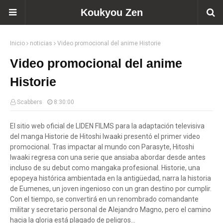
Koukyou Zen
Inicio
noticias
Video promocional del anime Historie
Video promocional del anime
Historie
Scabbers
8:30:00
El sitio web oficial de LIDEN FILMS para la adaptación televisiva
del manga Historie de Hitoshi Iwaaki presentó el primer video
promocional. Tras impactar al mundo con Parasyte, Hitoshi
Iwaaki regresa con una serie que ansiaba abordar desde antes
incluso de su debut como mangaka profesional. Historie, una
epopeya histórica ambientada en la antigüedad, narra la historia
de Eumenes, un joven ingenioso con un gran destino por cumplir.
Con el tiempo, se convertirá en un renombrado comandante
militar y secretario personal de Alejandro Magno, pero el camino
hacia la gloria está plagado de peligros…