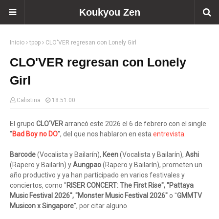
Koukyou Zen
Inicio
tpop
CLO'VER regresan con Lonely Girl
CLO'VER regresan con Lonely
Girl
Calistina
18:51:00
El grupo
CLO'VER
arrancó este 2026 el 6 de febrero con el single
"
Bad Boy no DO
", del que nos hablaron en esta
entrevista
.
Barcode
(Vocalista y Bailarín),
Keen
(Vocalista y Bailarín),
Ashi
(Rapero y Bailarín) y
Aungpao
(Rapero y Bailarín), prometen un
año productivo y ya han participado en varios festivales y
conciertos, como "
RISER CONCERT: The First Rise", "Pattaya
Music Festival 2026", "Monster Music Festival 2026"
o "
GMMTV
Musicon x Singapore
", por citar alguno.