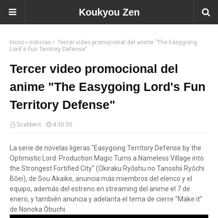
Koukyou Zen
Inicio
noticias
Tercer video promocional del anime "The Easygoing
Lord's Fun Territory Defense"
Tercer video promocional del
anime "The Easygoing Lord's Fun
Territory Defense"
Scabbers
4:30:00
La serie de novelas ligeras "Easygoing Territory Defense by the
Optimistic Lord: Production Magic Turns a Nameless Village into
the Strongest Fortified City" (Okiraku Ryōshu no Tanoshii Ryōchi
Bōei), de Sou Akaike, anuncia más miembros del elenco y el
equipo, además del estreno en streaming del anime el 7 de
enero, y también anuncia y adelanta el tema de cierre "Make it"
de Nonoka Ōbuchi.