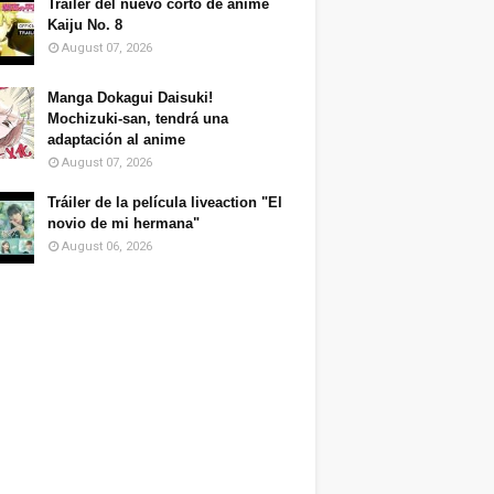
Tráiler del nuevo corto de anime
Kaiju No. 8
August 07, 2026
Manga Dokagui Daisuki!
Mochizuki-san, tendrá una
adaptación al anime
August 07, 2026
Tráiler de la película liveaction "El
novio de mi hermana"
August 06, 2026