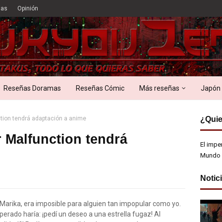
ias
Opinión
Reseñas Doramas
Reseñas Cómic
Más reseñas
Japón
tion tendrá adaptación a anime
¿Quie
r Malfunction tendrá
El impe
Mundo 
Notic
 Marika, era imposible para alguien tan impopular como yo.
perado haría: ¡pedí un deseo a una estrella fugaz! Al