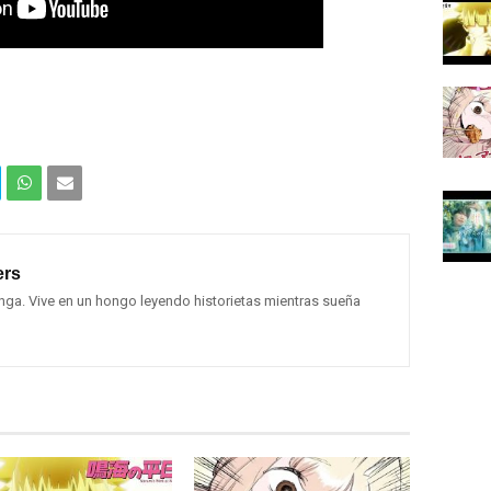
Com
Com
partir
partir
rs
en
por
ga. Vive en un hongo leyendo historietas mientras sueña
What
Email
sApp
(Web
)