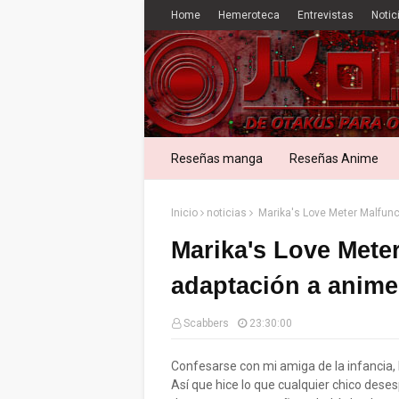
Home
Hemeroteca
Entrevistas
Notic
Reseñas manga
Reseñas Anime
Inicio
noticias
Marika's Love Meter Malfunc
Marika's Love Mete
adaptación a anime
Scabbers
23:30:00
Confesarse con mi amiga de la infancia,
Así que hice lo que cualquier chico deses