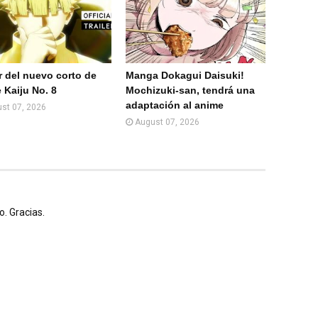
er del nuevo corto de
Manga Dokagui Daisuki!
 Kaiju No. 8
Mochizuki-san, tendrá una
adaptación al anime
st 07, 2026
August 07, 2026
. Gracias.