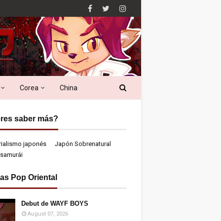
Corea
China
res saber más?
rialismo japonés
Japón Sobrenatural
samurái
ias Pop Oriental
Debut de WAYF BOYS
August 07, 2026