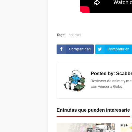
Tags:
noticias
Compartir en
Compartir en
Facebook
Twitter (X)
Posted by:
Scabbe
Reviewer de anime y man
con vencer a Gokú.
Entradas que pueden interesarte