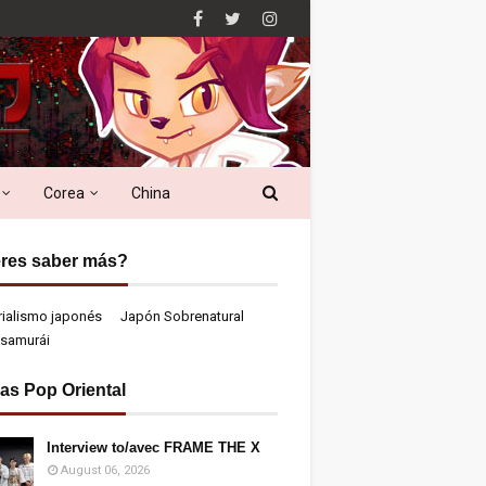
Corea
China
res saber más?
rialismo japonés
Japón Sobrenatural
samurái
ias Pop Oriental
Interview to/avec FRAME THE X
August 06, 2026