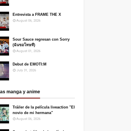
Entrevista a FRAME THE X
August 06, 2026
Sour Sauce regresan con Sorry
(ฉันขอโทษที)
August 01, 2026
Debut de EMOTI:M
July 31, 2026
ias manga y anime
Tráiler de la película liveaction "El
novio de mi hermana"
August 06, 2026