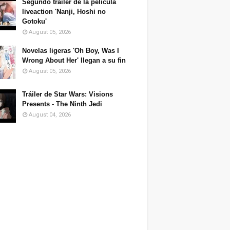
Segundo tráiler de la película
liveaction 'Nanji, Hoshi no
Gotoku'
August 05, 2026
Novelas ligeras 'Oh Boy, Was I
Wrong About Her' llegan a su fin
August 05, 2026
Tráiler de Star Wars: Visions
Presents - The Ninth Jedi
August 04, 2026