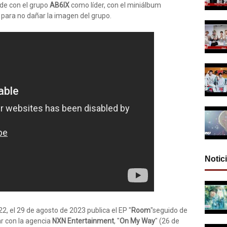
nde con el grupo
AB6IX
como líder, con el miniálbum
0 para no dañar la imagen del grupo.
Notic
22, el 29 de agosto de 2023 publica el EP "
Room
"seguido de
har con la agencia
NXN Entertainment
, "
On My Way
" (26 de