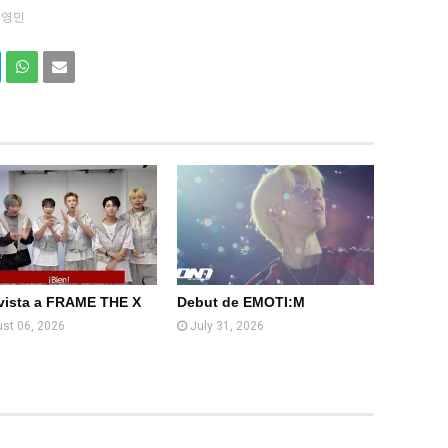
임영민
Com
Com
partir
partir
en
por
What
Email
sApp
(Web
)
vista a FRAME THE X
Debut de EMOTI:M
st 06, 2026
July 31, 2026