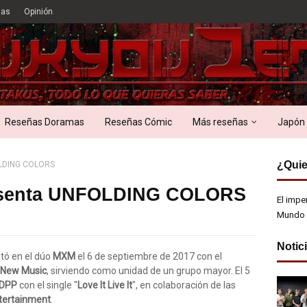
ias
Opinión
Reseñas Doramas
Reseñas Cómic
Más reseñas
Japón
¿Quie
OLDING COLORS
esenta UNFOLDING COLORS
El impe
Mundo 
Notic
ó en el dúo
MXM
el 6 de septiembre de 2017 con el
 New Music
, sirviendo como unidad de un grupo mayor. El 5
DPP
con el single "
Love It Live It
", en colaboración de las
tertainment
.