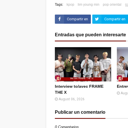
Tags:
kpop
lim young min
pop oriental
Compartir en
Compartir en
Facebook
Twitter (X)
Entradas que pueden interesarte
Interview to/avec FRAME
Entre
THE X
Augu
August 06, 2026
Publicar un comentario
0 Comentarios