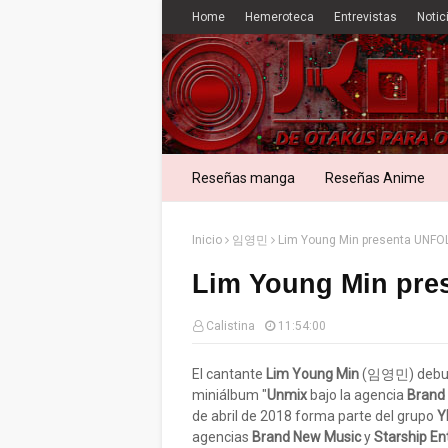
Home
Hemeroteca
Entrevistas
Notic
Reseñas manga
Reseñas Anime
Inicio
임영민
Lim Young Min presenta UNF
Lim Young Min pr
Calistina
11:54:00
El cantante
Lim Young Min
(임영민) debut
miniálbum "
Unmix
bajo la agencia
Brand
de abril de 2018 forma parte del grupo
Y
agencias
Brand New Music
y
Starship En