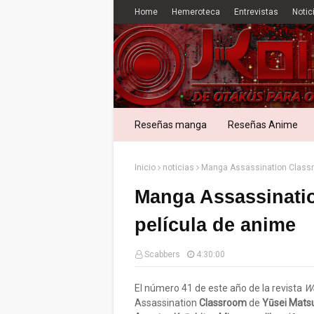
Home
Hemeroteca
Entrevistas
Notic
Reseñas manga
Reseñas Anime
Inicio
noticias
Manga Assassination Classr
Manga Assassinati
película de anime
Scabbers
4:30:00
El número 41 de este año de la revista
W
Assassination
Classroom
de
Yūsei Mats