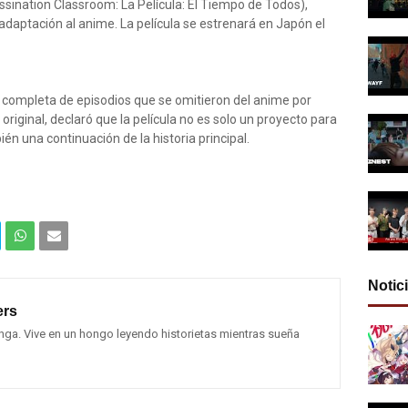
sination Classroom: La Película: El Tiempo de Todos),
adaptación al anime. La película se estrenará en Japón el
n completa de episodios que se omitieron del anime por
original, declaró que la película no es solo un proyecto para
én una continuación de la historia principal.
Com
Com
Notic
partir
partir
rs
en
por
ga. Vive en un hongo leyendo historietas mientras sueña
What
Email
sApp