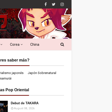
Corea
China
res saber más?
rialismo japonés
Japón Sobrenatural
samurái
ias Pop Oriental
Debut de TAKARA
August 08, 2026