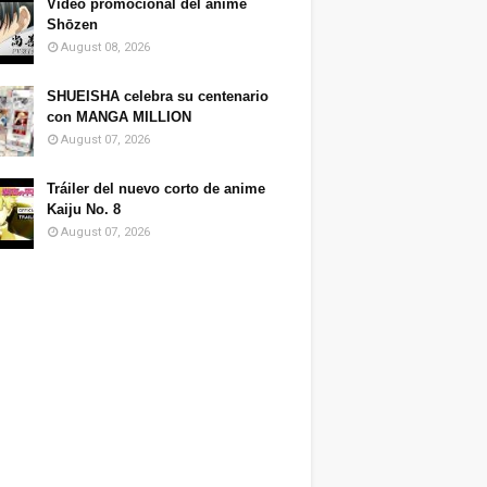
Video promocional del anime
Shōzen
August 08, 2026
SHUEISHA celebra su centenario
con MANGA MILLION
August 07, 2026
Tráiler del nuevo corto de anime
Kaiju No. 8
August 07, 2026