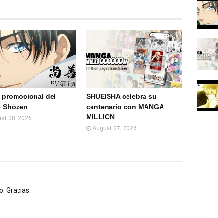
(Web
)
 promocional del
SHUEISHA celebra su
e Shōzen
centenario con MANGA
MILLION
st 08, 2026
August 07, 2026
. Gracias.