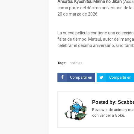
Ansatsu Kyōshitsu Minna no Jikan
(Assas
como parte del décimo aniversario de la 
20 de marzo de 2026.
La nueva película contiene una colecció
falta de tiempo. Matsui, autor del manga 
celebrar el décimo aniversario, sino tambi
Tags:
noticias
Compartir en
Compartir en
Facebook
Twitter (X)
Posted by:
Scabbe
Reviewer de anime y man
con vencer a Gokú.