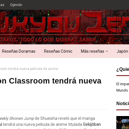
ias
Opinión
Reseñas Doramas
Reseñas Cómic
Más reseñas
Japón
oom tendrá nueva película de anime
¿Quie
on Classroom tendrá nueva
El impe
Mundo 
Notic
eekly Shonen Jump
de Shueisha reveló que el manga
ui
tendrá una nueva película de anime titulada
Gekijōban