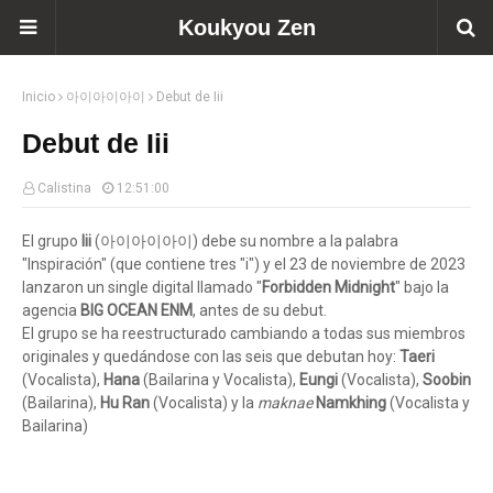
Koukyou Zen
Inicio
아이아이아이
Debut de Iii
Debut de Iii
Calistina
12:51:00
El grupo
Iii
(아이아이아이) debe su nombre a la palabra
"Inspiración" (que contiene tres "i") y el 23 de noviembre de 2023
lanzaron un single digital llamado "
Forbidden Midnight
" bajo la
agencia
BIG OCEAN ENM
, antes de su debut.
El grupo se ha reestructurado cambiando a todas sus miembros
originales y quedándose con las seis que debutan hoy:
Taeri
(Vocalista),
Hana
(Bailarina y Vocalista),
Eungi
(Vocalista),
Soobin
(Bailarina),
Hu Ran
(Vocalista) y la
maknae
Namkhing
(Vocalista y
Bailarina)