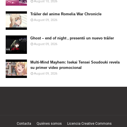
August 10, 2026
Tráiler del anime Romelia War Chronicle
August 09, 2026
Ghost – end of night , presentó un nuevo tráiler
August 09, 2026
Multi-Mind Mayhem: Isekai Tensei Soudouki revela
su primer video promocional
August 09, 2026
Contacta
Quiénes somos
Licencia Creative Commons