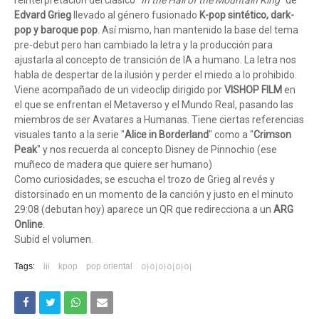
reinterpretación del clásico "
In the Hall of the Mountain King
" de
Edvard Grieg
llevado al género fusionado
K-pop sintético, dark-
pop y baroque pop
. Así mismo, han mantenido la base del tema
pre-debut pero han cambiado la letra y la producción para
ajustarla al concepto de transición de IA a humano. La letra nos
habla de despertar de la ilusión y perder el miedo a lo prohibido.
Viene acompañado de un videoclip dirigido por
VISHOP FILM
en
el que se enfrentan el Metaverso y el Mundo Real, pasando las
miembros de ser Avatares a Humanas. Tiene ciertas referencias
visuales tanto a la serie "
Alice in Borderland
" como a "
Crimson
Peak
" y nos recuerda al concepto Disney de Pinnochio (ese
muñeco de madera que quiere ser humano)
Como curiosidades, se escucha el trozo de Grieg al revés y
distorsinado en un momento de la canción y justo en el minuto
29:08 (debutan hoy) aparece un QR que redirecciona a un
ARG
Online
.
Subid el volumen.
Tags:
iii
kpop
pop oriental
아이아이아이