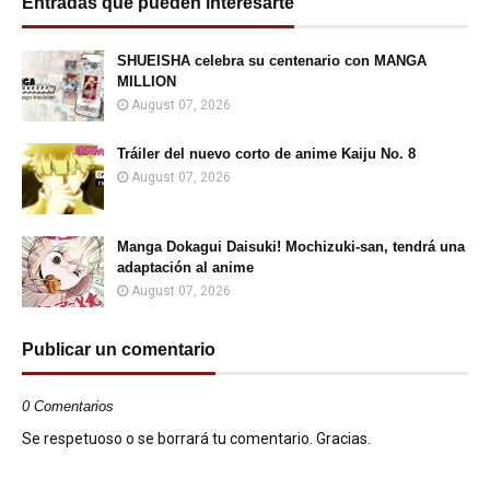
Entradas que pueden interesarte
SHUEISHA celebra su centenario con MANGA
MILLION
August 07, 2026
Tráiler del nuevo corto de anime Kaiju No. 8
August 07, 2026
Manga Dokagui Daisuki! Mochizuki-san, tendrá una
adaptación al anime
August 07, 2026
Publicar un comentario
0 Comentarios
Se respetuoso o se borrará tu comentario. Gracias.