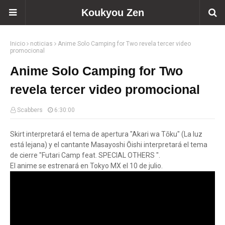
Koukyou Zen
Inicio
noticias
Anime Solo Camping for Two revela tercer video
promocional
Anime Solo Camping for Two
revela tercer video promocional
Scabbers
6:30:00
Skirt interpretará el tema de apertura "Akari wa Tōku" (La luz
está lejana) y el cantante Masayoshi Ōishi interpretará el tema
de cierre "Futari Camp feat. SPECIAL OTHERS ".
El anime se estrenará en Tokyo MX el 10 de julio.