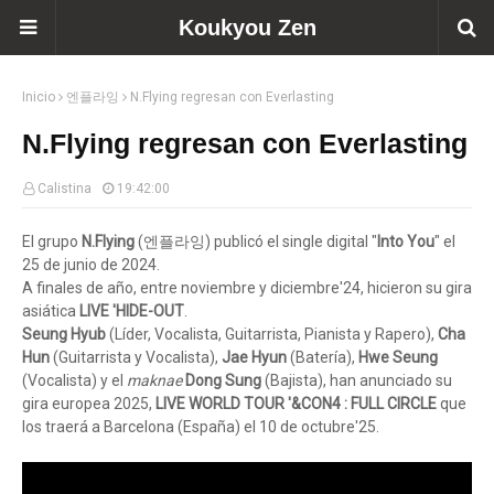
Koukyou Zen
Inicio
엔플라잉
N.Flying regresan con Everlasting
N.Flying regresan con Everlasting
Calistina
19:42:00
El grupo
N.Flying
(엔플라잉) publicó el single digital "
Into You
" el
25 de junio de 2024.
A finales de año, entre noviembre y diciembre'24, hicieron su gira
asiática
LIVE 'HIDE-OUT
.
Seung Hyub
(Líder, Vocalista, Guitarrista, Pianista y Rapero),
Cha
Hun
(Guitarrista y Vocalista),
Jae Hyun
(Batería),
Hwe Seung
(Vocalista) y el
maknae
Dong Sung
(Bajista), han anunciado su
gira europea 2025,
LIVE WORLD TOUR '&CON4 : FULL CIRCLE
que
los traerá a Barcelona (España) el 10 de octubre'25.