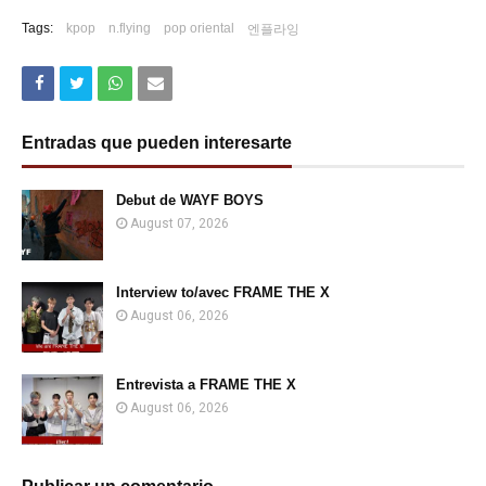
Tags:
kpop
n.flying
pop oriental
엔플라잉
Entradas que pueden interesarte
Debut de WAYF BOYS
August 07, 2026
Interview to/avec FRAME THE X
August 06, 2026
Entrevista a FRAME THE X
August 06, 2026