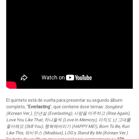
El quinteto está de vuelta para presentar su segundo álbum
completo, "
Everlasting
", que contiene doce temas:
Songbird
(Korean Ver.), 만년설 (Everlasting), 사랑을 마주하고 (Rise Again),
Love You Like That, 하나둘씩 (Love In Memory), 아직도 난 그대를
좋아해요 (Still You), 행복해버리기 (HAPPY ME!), Born To Be, Run
Like This, 뫼비우스 (Moebius), LOG
y
Stand By Me (Korean Ver.)