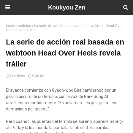
Koukyou Zen
Inicio
noticias
La serie de acción real basada en webtoon Head Over
Heels revela tráiler
La serie de acción real basada en
webtoon Head Over Heels revela
tráiler
Scabbers
9:30:00
El avance comienza con Gyeon-woo Bae caminando por un
pasillo oscuro de un templo, con la voz de Park Sung Ah
advirtiendo repetidamente: "Es peligroso... es peligroso... es
demasiado peligroso...".
Pero cuando las puertas del templo se abren y aparece Seong-
ah Park, y la luz inunda la pantalla, la atmósfera cambia