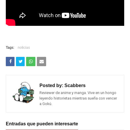
Tags:
noticias
Posted by:
Scabbers
Reviewer de anime y manga. Vive en un hongo
leyendo historietas mientras sueña con vencer
a Gokú.
Entradas que pueden interesarte