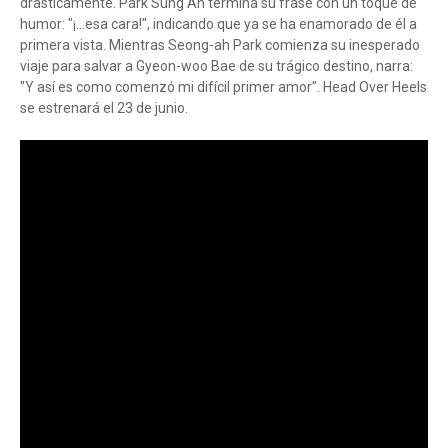
drásticamente. Park Sung Ah termina su frase con un toque de
humor: "¡...esa cara!", indicando que ya se ha enamorado de él a
primera vista. Mientras Seong-ah Park comienza su inesperado
viaje para salvar a Gyeon-woo Bae de su trágico destino, narra:
"Y así es como comenzó mi difícil primer amor". Head Over Heels
se estrenará el 23 de junio.