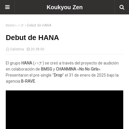
Koukyou Zen
Inicio
ハナ
Debut de HANA
Debut de HANA
Calistina
20:38:00
El grupo
HANA
(ハナ) se creó a través del proyecto de audición
en colaboración de
BMSG
y
CHANMINA
«
No No Girls
».
Presentaron el pre-single "
Drop
" el 31 de enero de 2025 bajo la
agencia
B-RAVE
.