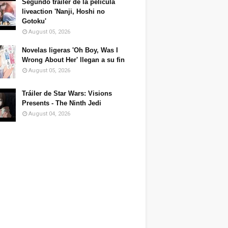
Segundo tráiler de la película
liveaction 'Nanji, Hoshi no
Gotoku'
August 05, 2026
Novelas ligeras 'Oh Boy, Was I
Wrong About Her' llegan a su fin
August 05, 2026
Tráiler de Star Wars: Visions
Presents - The Ninth Jedi
August 04, 2026