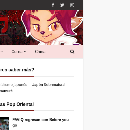
Corea
China
res saber más?
rialismo japonés
Japón Sobrenatural
samurái
ias Pop Oriental
FAVIQ regresan con Before you
go