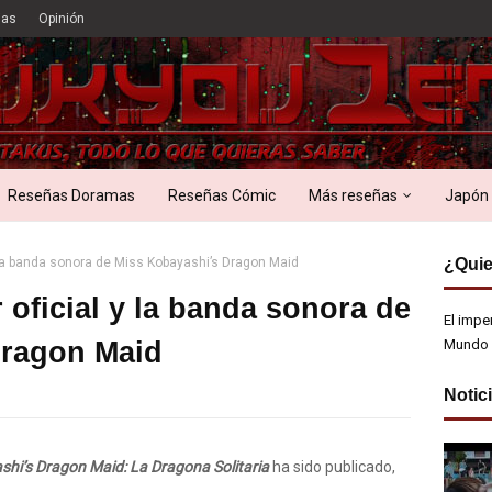
ias
Opinión
Reseñas Doramas
Reseñas Cómic
Más reseñas
Japón
y la banda sonora de Miss Kobayashi’s Dragon Maid
¿Quie
r oficial y la banda sonora de
El impe
Dragon Maid
Mundo 
Notic
hi’s Dragon Maid: La Dragona Solitaria
ha sido publicado,