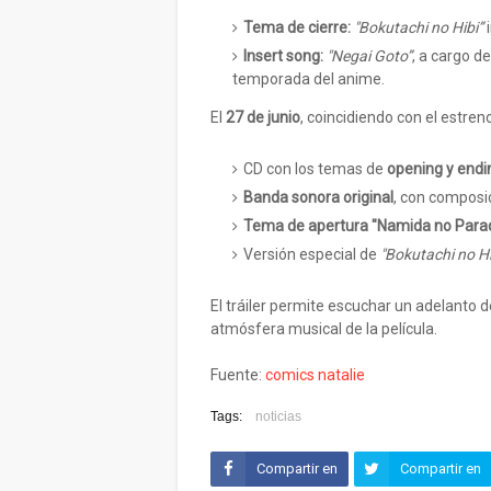
Tema de cierre:
"Bokutachi no Hibi”
i
Insert song:
"Negai Goto”
, a cargo d
temporada del anime.
El
27 de junio
, coincidiendo con el estreno
CD con los temas de
opening y endi
Banda sonora original
, con composi
Tema de apertura "Namida no Para
Versión especial de
"Bokutachi no Hi
El tráiler permite escuchar un adelanto 
atmósfera musical de la película.
Fuente:
comics natalie
Tags:
noticias
Compartir en
Compartir en