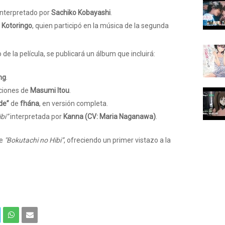
nterpretado por
Sachiko Kobayashi
.
e
Kotoringo
, quien participó en la música de la segunda
 de la película, se publicará un álbum que incluirá:
ng
.
ciones de
Masumi Itou
.
de”
de
fhána
, en versión completa.
bi”
interpretada por
Kanna (CV: Maria Naganawa)
.
de
"Bokutachi no Hibi”
, ofreciendo un primer vistazo a la