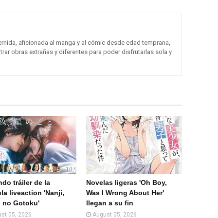
Com
Com
partir
partir
en
por
ernida, aficionada al manga y al cómic desde edad temprana,
trar obras extrañas y diferentes para poder disfrutarlas sola y
What
Email
sApp
(Web
)
do tráiler de la
Novelas ligeras 'Oh Boy,
la liveaction 'Nanji,
Was I Wrong About Her'
 no Gotoku'
llegan a su fin
st 05, 2026
August 05, 2026