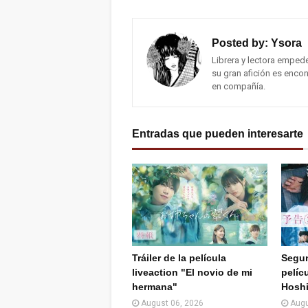
Facebook
Twitter (X)
Posted by:
Ysora
Librera y lectora emped
su gran afición es encon
en compañía.
Entradas que pueden interesarte
Tráiler de la película
Segun
liveaction "El novio de mi
pelícu
hermana"
Hoshi
August 06, 2026
Augu