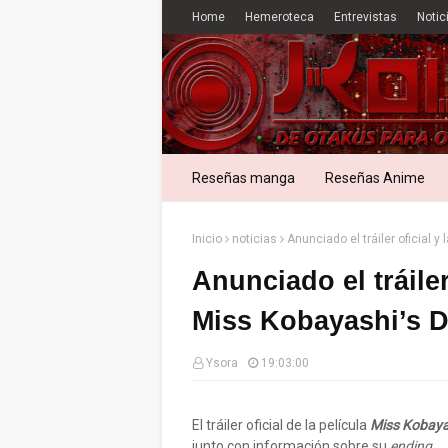
Home
Hemeroteca
Entrevistas
Notic
Reseñas manga
Reseñas Anime
Inicio
noticias
Anunciado el tráiler oficial 
Anunciado el tráile
Miss Kobayashi’s 
Ysora
19:03:00
El tráiler oficial de la película
Miss Kobayas
junto con información sobre su
ending
.