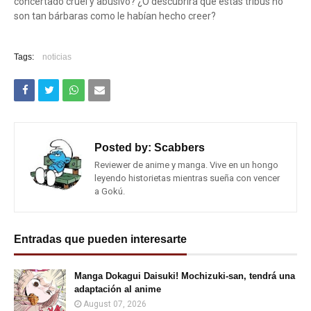
concertado cruel y abusivo? ¿O descubrirá que estas tribus no
son tan bárbaras como le habían hecho creer?
Tags:
noticias
Posted by:
Scabbers
Reviewer de anime y manga. Vive en un hongo
leyendo historietas mientras sueña con vencer
a Gokú.
Entradas que pueden interesarte
Manga Dokagui Daisuki! Mochizuki-san, tendrá una
adaptación al anime
August 07, 2026