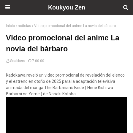
Koukyou Zen
Inicio
noticias
Video promocional del anime La novia del bárbaro
Video promocional del anime La
novia del bárbaro
Scabbers
7:00:00
Kadokawa reveló un video promocional de revelación del elenco
y el estreno en otoño de 2025 para la adaptación televisiva
animada del manga The Barbarian's Bride ( Hime Kishi wa
Barbaroi no Yome ) de Noriaki Kotoba.