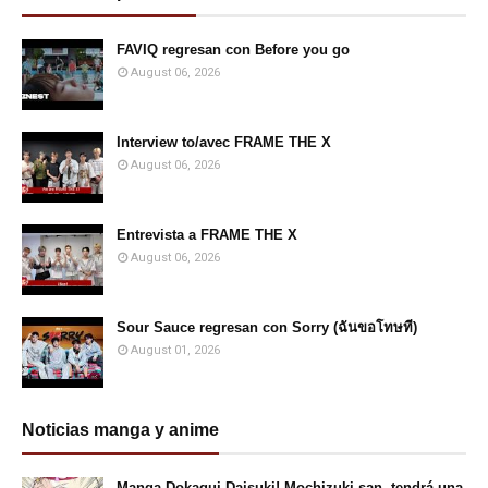
FAVIQ regresan con Before you go
August 06, 2026
Interview to/avec FRAME THE X
August 06, 2026
Entrevista a FRAME THE X
August 06, 2026
Sour Sauce regresan con Sorry (ฉันขอโทษที)
August 01, 2026
Noticias manga y anime
Manga Dokagui Daisuki! Mochizuki-san, tendrá una