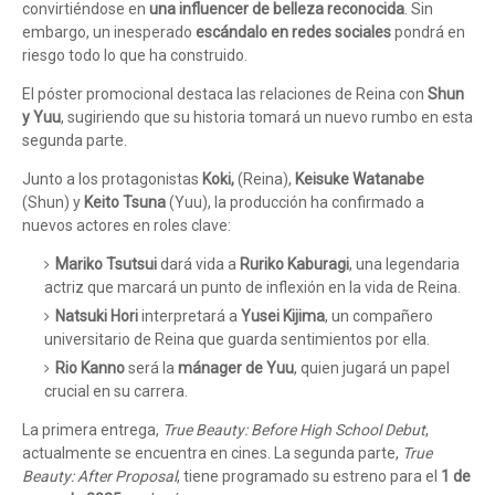
convirtiéndose en
una influencer de belleza reconocida
. Sin
embargo, un inesperado
escándalo en redes sociales
pondrá en
riesgo todo lo que ha construido.
El póster promocional destaca las relaciones de Reina con
Shun
y Yuu
, sugiriendo que su historia tomará un nuevo rumbo en esta
segunda parte.
Junto a los protagonistas
Koki,
(Reina),
Keisuke Watanabe
(Shun) y
Keito Tsuna
(Yuu), la producción ha confirmado a
nuevos actores en roles clave:
Mariko Tsutsui
dará vida a
Ruriko Kaburagi
, una legendaria
actriz que marcará un punto de inflexión en la vida de Reina.
Natsuki Hori
interpretará a
Yusei Kijima
, un compañero
universitario de Reina que guarda sentimientos por ella.
Rio Kanno
será la
mánager de Yuu
, quien jugará un papel
crucial en su carrera.
La primera entrega,
True Beauty: Before High School Debut
,
actualmente se encuentra en cines. La segunda parte,
True
Beauty: After Proposal
, tiene programado su estreno para el
1 de