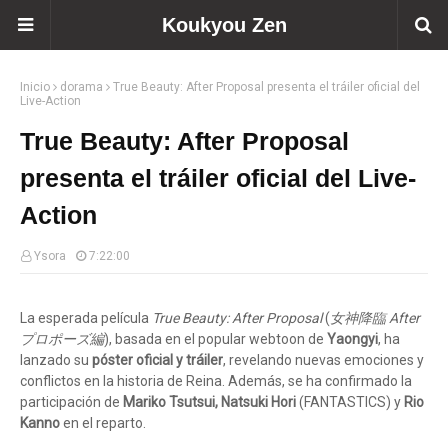
Koukyou Zen
Inicio
dorama
True Beauty: After Proposal presenta el tráiler oficial del
Live-Action
True Beauty: After Proposal
presenta el tráiler oficial del Live-
Action
Ysora
7:22:00
La esperada película
True Beauty: After Proposal
(
女神降臨 After
プロポーズ編
), basada en el popular webtoon de
Yaongyi
, ha
lanzado su
póster oficial y tráiler
, revelando nuevas emociones y
conflictos en la historia de Reina. Además, se ha confirmado la
participación de
Mariko Tsutsui, Natsuki Hori
(FANTASTICS) y
Rio
Kanno
en el reparto.