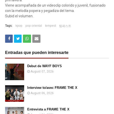
primavera.
Viene acompañada de un videoclip colorido y juvenil, fusionado
con la melodía popera y pegadiza del tema.
Subid el volumen.
Tags:
kpop
pop oriental
tempest
템페스트
Entradas que pueden interesarte
Debut de WAYF BOYS
August 07, 2026
Interview to/avec FRAME THE X
August 06, 2026
Entrevista a FRAME THE X