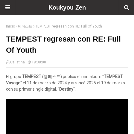
Koukyou Zen
Inicio
템페스트
TEMPEST regresan con RE: Full Of Youth
TEMPEST regresan con RE: Full
Of Youth
Calistina
19:38:00
El grupo
TEMPEST
(템페스트) publicó el miniálbum "
TEMPEST
Voyage
" el 11 de marzo de 2024 y arrancó 2025 el 19 de marzo
con su primer single digital, "
Destiny
".