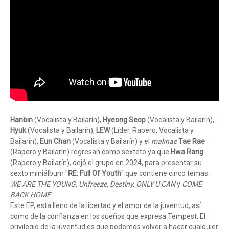
Hanbin
(Vocalista y Bailarín),
Hyeong Seop
(Vocalista y Bailarín),
Hyuk
(Vocalista y Bailarín),
LEW
(Líder, Rapero, Vocalista y
Bailarín),
Eun Chan
(Vocalista y Bailarín) y el
maknae
Tae Rae
(Rapero y Bailarín) regresan como sexteto ya que
Hwa Rang
(Rapero y Bailarín), dejó el grupo en 2024, para presentar su
sexto miniálbum "
RE: Full Of Youth
" que contiene cinco temas:
WE ARE THE YOUNG, Unfreeze, Destiny, ONLY U CAN
y
COME
BACK HOME
.
Este EP, está lleno de la libertad y el amor de la juventud, así
como de la confianza en los sueños que expresa Tempest. El
privilegio de la juventud es que podemos volver a hacer cualquier