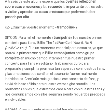
A través de este álbum, espero que los
oyentes reflexionen
sobre esas emociones
y les
recuerde
lo
importante
que es volver
a
visitar y apreciar las cosas preciosas
que podemos haber
pasado por alto
.
KZ- ¿Cuál fue vuestro momento «
trampoline
»?
SIYOON :Para mí, el momento «
trampoline
» fue nuestro primer
concierto para fans, '
Billlie The 1st Fan-Con
'
Your B, I'm B
(Belllie've You)
'. Fue un momento especial para nosotros, ya que
marcó la
primera vez que Billlie estaba juntas como grupo
completo
en mucho tiempo, y también fue nuestro primer
concierto para fans en solitario. Trabajamos duro para
prepararlo y cumplir la promesa tan esperada con nuestros fans,
y las emociones que sentí en el escenario fueron realmente
inolvidables. Crecí aún más gracias a ese concierto de fans, y
sirvió de base sólida para nuestra exitosa gira mundial. Los
momentos en los que estuvimos cara a cara con nuestros fans y
nos comunicamos con ellos seguirán siendo recuerdos preciosos
e inolvidables.
HARAM : Creo que
esta gira mundial fue el momento