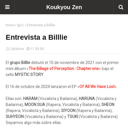
Koukyou Zen
Inicio
빌리
Entrevista a Billlie
Entrevista a Billlie
Calistina
11:50:00
El
grupo Billlie
debutó el 10 de noviembre de 2021 con el primer
mini álbum «
The Billage of Perception : Chapter one
» bajo el
sello
MYSTIC STORY
.
El 16 de octubre de 2024 lanzaron el EP «
Of All We Have Lost
».
Ellas son:
HARAM
(Vocalista y Bailarina),
HARUNA
(Vocalista y
Bailarina),
MOON SUA
(Rapera, Vocalista y Bailarina),
SHEON
(Rapera, Vocalista y Bailarina),
SIYOON
(Rapera y Bailarina),
SUHYEON
(Vocalista y Bailarina) y
TSUKI
(Vocalista y Bailarina).
Sepamos algo más sobre ellas.