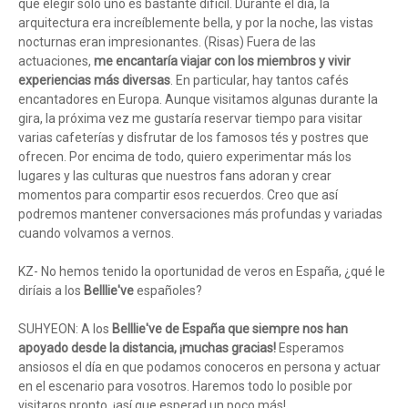
que elegir sólo uno es bastante difícil. Durante el día, la
arquitectura era increíblemente bella, y por la noche, las vistas
nocturnas eran impresionantes. (Risas) Fuera de las
actuaciones,
me encantaría viajar con los miembros y vivir
experiencias más diversas
. En particular, hay tantos cafés
encantadores en Europa. Aunque visitamos algunas durante la
gira, la próxima vez me gustaría reservar tiempo para visitar
varias cafeterías y disfrutar de los famosos tés y postres que
ofrecen. Por encima de todo, quiero experimentar más los
lugares y las culturas que nuestros fans adoran y crear
momentos para compartir esos recuerdos. Creo que así
podremos mantener conversaciones más profundas y variadas
cuando volvamos a vernos.
KZ- No hemos tenido la oportunidad de veros en España, ¿qué le
diríais a los
Belllie've
españoles?
SUHYEON: A los
Belllie've de España que siempre nos han
apoyado desde la distancia, ¡muchas gracias!
Esperamos
ansiosos el día en que podamos conoceros en persona y actuar
en el escenario para vosotros. Haremos todo lo posible por
visitaros pronto, ¡así que esperad un poco más!