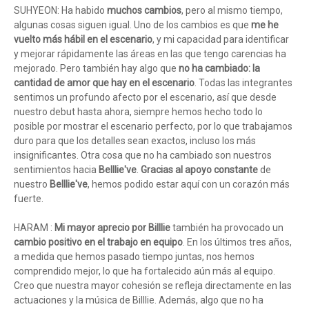
SUHYEON: Ha habido
muchos cambios
, pero al mismo tiempo,
algunas cosas siguen igual. Uno de los cambios es que
me he
vuelto más hábil en el escenario
, y mi capacidad para identificar
y mejorar rápidamente las áreas en las que tengo carencias ha
mejorado. Pero también hay algo que
no ha cambiado: la
cantidad de amor que hay en el escenario
. Todas las integrantes
sentimos un profundo afecto por el escenario, así que desde
nuestro debut hasta ahora, siempre hemos hecho todo lo
posible por mostrar el escenario perfecto, por lo que trabajamos
duro para que los detalles sean exactos, incluso los más
insignificantes. Otra cosa que no ha cambiado son nuestros
sentimientos hacia
Belllie've
.
Gracias al apoyo constante
de
nuestro
Belllie've
, hemos podido estar aquí con un corazón más
fuerte.
HARAM :
Mi mayor aprecio por Billlie
también ha provocado un
cambio positivo en el trabajo en equipo
. En los últimos tres años,
a medida que hemos pasado tiempo juntas, nos hemos
comprendido mejor, lo que ha fortalecido aún más al equipo.
Creo que nuestra mayor cohesión se refleja directamente en las
actuaciones y la música de Billlie. Además, algo que no ha