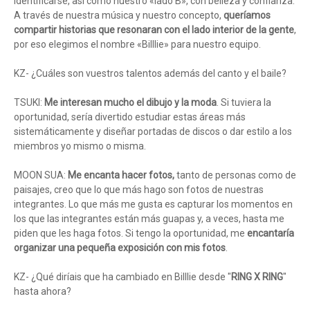
identificarse, así como nuestro «lado B», con belleza y confianza.
A través de nuestra música y nuestro concepto,
queríamos
compartir historias que resonaran con el lado interior de la gente
,
por eso elegimos el nombre «Billlie» para nuestro equipo.
KZ- ¿Cuáles son vuestros talentos además del canto y el baile?
TSUKI:
Me interesan mucho el dibujo y la moda
. Si tuviera la
oportunidad, sería divertido estudiar estas áreas más
sistemáticamente y diseñar portadas de discos o dar estilo a los
miembros yo mismo o misma.
MOON SUA:
Me encanta hacer fotos,
tanto de personas como de
paisajes, creo que lo que más hago son fotos de nuestras
integrantes. Lo que más me gusta es capturar los momentos en
los que las integrantes están más guapas y, a veces, hasta me
piden que les haga fotos. Si tengo la oportunidad, me
encantaría
organizar una pequeña exposición con mis fotos
.
KZ- ¿Qué diríais que ha cambiado en Billlie desde "
RING X RING
"
hasta ahora?