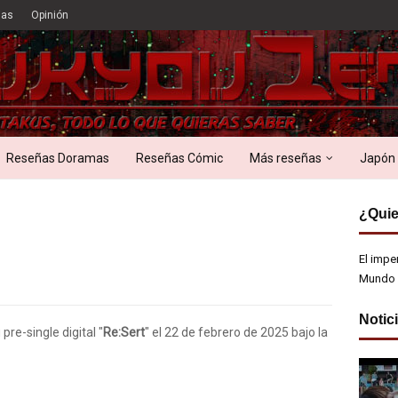
ias
Opinión
Reseñas Doramas
Reseñas Cómic
Más reseñas
Japón
¿Quie
El impe
Mundo 
Notic
e-single digital "
Re:Sert
" el 22 de febrero de 2025 bajo la