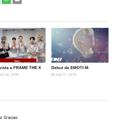
Com
Com
partir
partir
en
por
What
Email
sApp
(Web
)
vista a FRAME THE X
Debut de EMOTI:M
st 06, 2026
July 31, 2026
. Gracias.