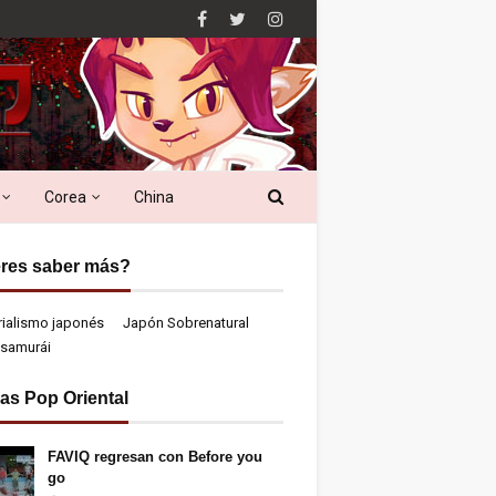
Corea
China
res saber más?
rialismo japonés
Japón Sobrenatural
samurái
ias Pop Oriental
FAVIQ regresan con Before you
go