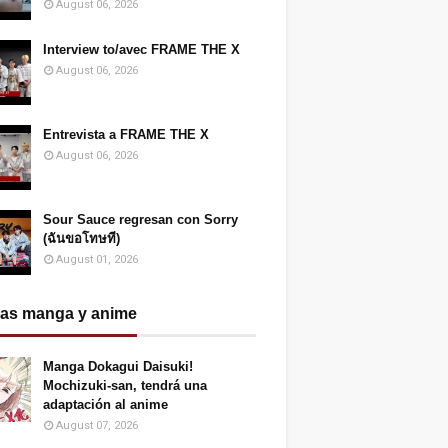
August 06, 2026
Interview to/avec FRAME THE X
August 06, 2026
Entrevista a FRAME THE X
August 06, 2026
Sour Sauce regresan con Sorry
(ฉันขอโทษที)
August 01, 2026
ias manga y anime
Manga Dokagui Daisuki!
Mochizuki-san, tendrá una
adaptación al anime
August 07, 2026