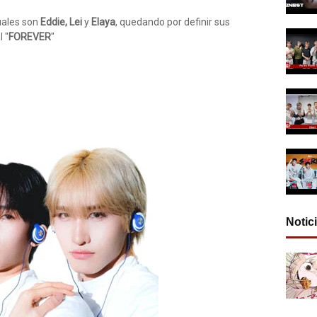
uales son
Eddie, Lei
y
Elaya
, quedando por definir sus
l "
FOREVER
"
Notic