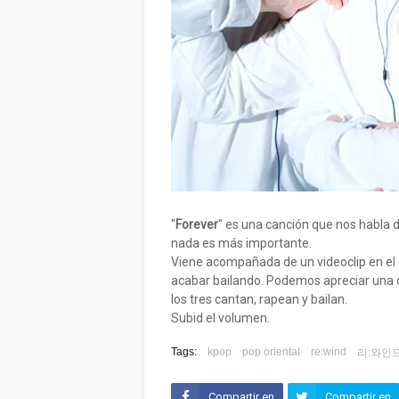
"
Forever
" es una canción que nos habla 
nada es más importante.
Viene acompañada de un videoclip en el
acabar bailando. Podemos apreciar una 
los tres cantan, rapean y bailan.
Subid el volumen.
Tags:
kpop
pop oriental
re:wind
리:와인
Compartir en
Compartir en