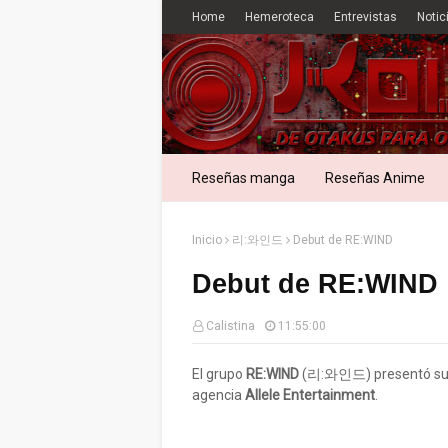
Home
Hemeroteca
Entrevistas
Notic
Reseñas manga
Reseñas Anime
Inicio
리:와인드
Debut de RE:WIND
Debut de RE:WIND
Calistina
11:55:00
El grupo
RE:WIND
(리:와인드) presentó su pr
agencia
Allele Entertainment
.