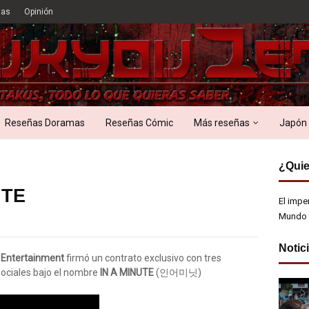
ias
Opinión
Reseñas Doramas
Reseñas Cómic
Más reseñas
Japón
¿Quie
UTE
El impe
Mundo 
Notic
 Entertainment
firmó un contrato exclusivo con tres
sociales bajo el nombre
IN A MINUTE
(인어미닛)