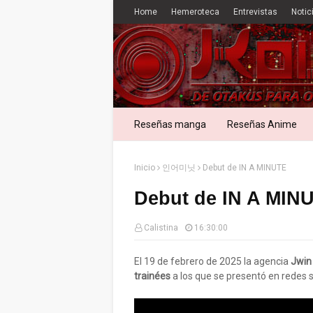
Home
Hemeroteca
Entrevistas
Notic
Reseñas manga
Reseñas Anime
Inicio
인어미닛
Debut de IN A MINUTE
Debut de IN A MIN
Calistina
16:30:00
El 19 de febrero de 2025 la agencia
Jwin
trainées
a los que se presentó en redes 