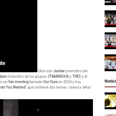
Ellos son
Juntae
(miembro del
ejun
(miembro de los grupos
JT&MARCUS
y
TREI
) y el
Notic
 en un
fan meeting
llamado
Our Ours
en 2024 y hoy
hat You Wanted
" que contiene dos temas:
Unbox
y
What