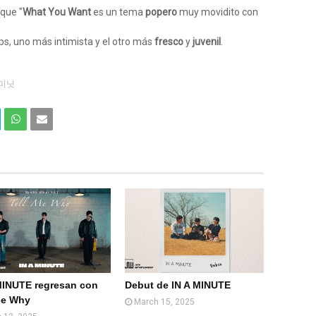
que "
What You Want
es un tema
popero
muy movidito con
, uno más intimista y el otro más
fresco
y
juvenil
.
미닛
Com
Com
partir
partir
en
por
What
Email
sApp
(Web
)
MINUTE regresan con
Debut de IN A MINUTE
Me Why
March 15, 2025