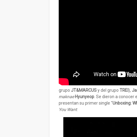
grupo
JT&MARCUS
y del grupo
TREI
),
Ja
maknae
Hyunyeop
. Se dieron a conocer
presentan su primer single "
Unboxing: W
You Want
.