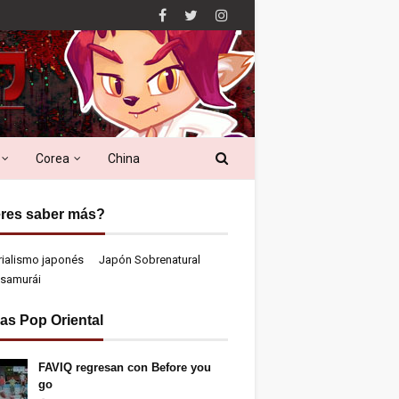
Corea
China
res saber más?
rialismo japonés
Japón Sobrenatural
samurái
ias Pop Oriental
FAVIQ regresan con Before you
go