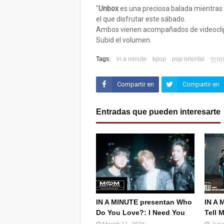
"
Unbox
es una preciosa balada mientras 
el que disfrutar este sábado.
Ambos vienen acompañados de videoclips
Subid el volumen.
Tags:
in a minute
kpop
pop oriental
인어
Compartir en
Compartir en
Facebook
Twitter (X)
Entradas que pueden interesarte
IN A MINUTE presentan Who
IN A 
Do You Love?: I Need You
Tell 