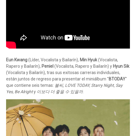
Eun Kwang
(Líder, Vocalista y Bailarín),
Min Hyuk
(Vocalista,
Rapero y Bailarín),
Peniel
(Vocalista, Rapero y Bailarín) y
Hyun Sik
(Vocalista y Bailarín), tras sus exitosas carreras individuales,
están juntos de regreso para presentar el miniálbum "
BTODAY
"
que contiene seis temas:
불씨, LOVE TODAY, Starry Night, Say
Yes, Be Alright
y
이보다 더 좋을 수 있을까
.