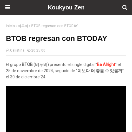
Koukyou Zen
Inicio
비투비
BTOB regresan con BTODAY
BTOB regresan con BTODAY
Calistina
20:25:00
El grupo
BTOB
(비투비) presentó el single digital "
Be Alright
" el
25 de noviembre de 2024, seguido de "
이보다 더 좋을 수 있을까
"
el 30 de diciembre'24.