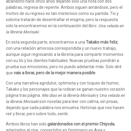
abandonó hace cinco años dejando solo una nota con dos
palabras, regresa de repente. Ambos siguen amándose, pero el
motivo de su regreso es tan misterioso como su partida. Tío y
sobrina tratarán de desentrañar el enigma, pero la respuesta
solo la encontraremos en la continuación del libro:
Una velada en
la librería Morisaki
.
En esta segunda parte, encontramos a una
Takako más feliz
,
con una relación amorosa correspondida y un nuevo trabajo,
aunque sigue regresando a la librería para compartir momentos
con su tío y los clientes habituales. Nuevas pruebas pondrán a
prueba sus emociones, pero no puedo adelantar más. Solo diré
que
vais a llorar, pero de la mejor manera posible
.
Con una narrativa agridulce, optimista y con toques de humor,
Takako y los personajes que la rodean se ganan nuestro corazón
página tras página.
Mis días en la librería Morisaki
y
Una velada en
la librería Morisaki
son novelas para leer con calma, sin prisas,
dejando que cada palabra nos envuelva. Historias que nos hacen
reír y llorar, pero sobre todo, sentir.
Ambos libros han sido
galardonados con el premio Chiyoda
,
adaptados al cine, convertidos en fenómeno en Asia y