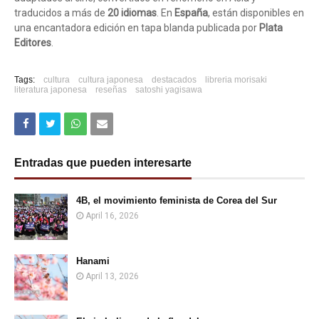
traducidos a más de
20 idiomas
. En
España
, están disponibles en
una encantadora edición en tapa blanda publicada por
Plata
Editores
.
Tags:
cultura
cultura japonesa
destacados
libreria morisaki
literatura japonesa
reseñas
satoshi yagisawa
Entradas que pueden interesarte
4B, el movimiento feminista de Corea del Sur
April 16, 2026
Hanami
April 13, 2026