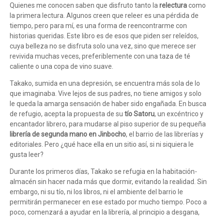
Quienes me conocen saben que disfruto tanto la
relectura
como
la primera lectura. Algunos creen que releer es una pérdida de
tiempo, pero para mí, es una forma de reencontrarme con
historias queridas. Este libro es de esos que piden ser releídos,
cuya belleza no se disfruta solo una vez, sino que merece ser
revivida muchas veces, preferiblemente con una taza de té
caliente o una copa de vino suave.
Takako, sumida en una depresión, se encuentra más sola de lo
que imaginaba. Vive lejos de sus padres, no tiene amigos y solo
le queda la amarga sensación de haber sido engañada. En busca
de refugio, acepta la propuesta de su
tío Satoru
, un excéntrico y
encantador librero, para mudarse al piso superior de su pequeña
librería de segunda mano en Jinbocho
, el barrio de las librerías y
editoriales. Pero ¿qué hace ella en un sitio así, si ni siquiera le
gusta leer?
Durante los primeros días, Takako se refugia en la habitación-
almacén sin hacer nada más que dormir, evitando la realidad. Sin
embargo, ni su tío, ni los libros, ni el ambiente del barrio le
permitirán permanecer en ese estado por mucho tiempo. Poco a
poco, comenzará a ayudar en la librería, al principio a desgana,