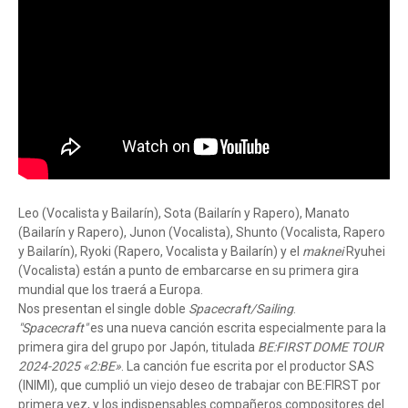
Leo (Vocalista y Bailarín), Sota (Bailarín y Rapero), Manato
(Bailarín y Rapero), Junon (Vocalista), Shunto (Vocalista, Rapero
y Bailarín), Ryoki (Rapero, Vocalista y Bailarín) y el
maknei
Ryuhei
(Vocalista) están a punto de embarcarse en su primera gira
mundial que los traerá a Europa.
Nos presentan el single doble
Spacecraft/Sailing
.
"Spacecraft"
es una nueva canción escrita especialmente para la
primera gira del grupo por Japón, titulada
BE:FIRST DOME TOUR
2024-2025 «2:BE»
. La canción fue escrita por el productor SAS
(INIMI), que cumplió un viejo deseo de trabajar con BE:FIRST por
primera vez, y los indispensables compañeros compositores del