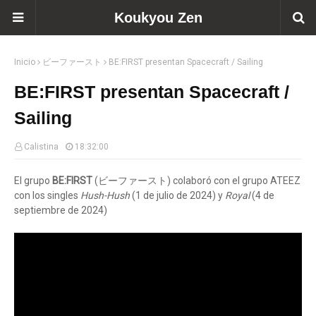
Koukyou Zen
Inicio
ビーファースト
BE:FIRST presentan Spacecraft / Sailing
BE:FIRST presentan Spacecraft /
Sailing
Calistina
18:32:00
El grupo
BE:FIRST
(ビーファースト) colaboró con el grupo ATEEZ
con los singles
Hush-Hush
(1 de julio de 2024) y
Royal
(4 de
septiembre de 2024)