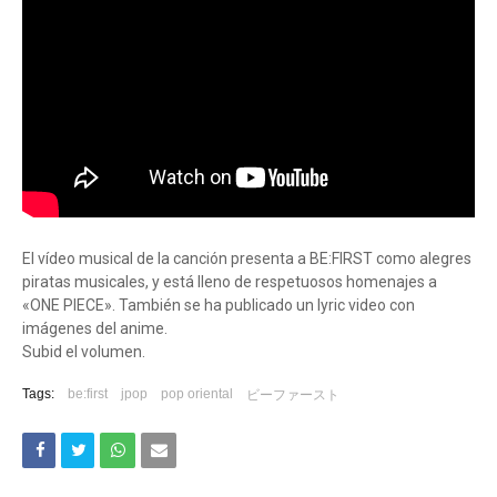
El vídeo musical de la canción presenta a BE:FIRST como alegres
piratas musicales, y está lleno de respetuosos homenajes a
«ONE PIECE». También se ha publicado un lyric video con
imágenes del anime.
Subid el volumen.
Tags:
be:first
jpop
pop oriental
ビーファースト