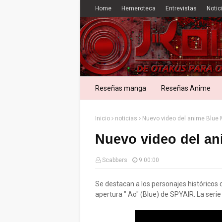
Home
Hemeroteca
Entrevistas
Notic
Reseñas manga
Reseñas Anime
Inicio
noticias
Nuevo video del anime Blue 
Nuevo video del an
Scabbers
9:00:00
Se destacan a los personajes histórico
apertura " Ao" (Blue) de SPYAIR. La serie