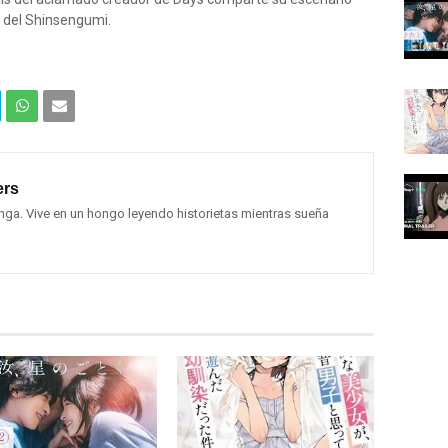
n del Shinsengumi.
Com
Com
partir
partir
rs
en
por
ga. Vive en un hongo leyendo historietas mientras sueña
What
Email
sApp
(Web
)