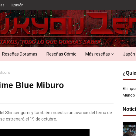
ias
Opinión
Reseñas Doramas
Reseñas Cómic
Más reseñas
Japón
Miburo
¿Quie
ime Blue Miburo
El impe
Mundo 
Notic
s del Shinsengumi y también muestra un avance del tema de
 se estrenará el 19 de octubre.