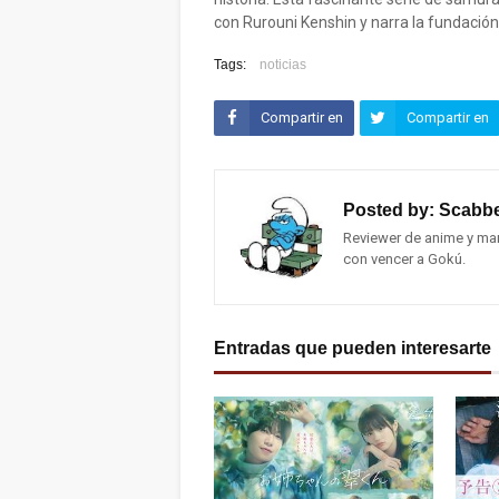
con Rurouni Kenshin y narra la fundació
Tags:
noticias
Compartir en
Compartir en
Facebook
Twitter (X)
Posted by:
Scabbe
Reviewer de anime y man
con vencer a Gokú.
Entradas que pueden interesarte