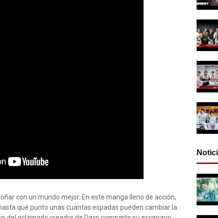
Notic
soñar con un mundo mejor. En este manga lleno de acción,
hasta qué punto unas cuantas espadas pueden cambiar la
ráis del aclamado creador de Days comparte su escenario