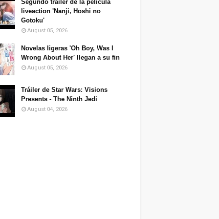
Segundo tráiler de la película
liveaction 'Nanji, Hoshi no
Gotoku'
August 05, 2026
Novelas ligeras 'Oh Boy, Was I
Wrong About Her' llegan a su fin
August 05, 2026
Tráiler de Star Wars: Visions
Presents - The Ninth Jedi
August 04, 2026