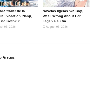
do tráiler de la
Novelas ligeras 'Oh Boy,
la liveaction 'Nanji,
Was I Wrong About Her'
 no Gotoku'
llegan a su fin
st 05, 2026
August 05, 2026
. Gracias.