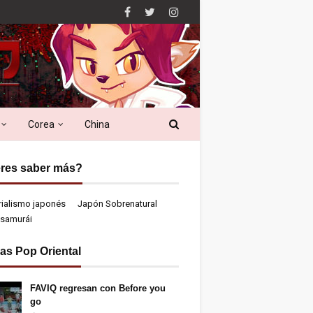
Corea
China
res saber más?
rialismo japonés
Japón Sobrenatural
samurái
ias Pop Oriental
FAVIQ regresan con Before you
go